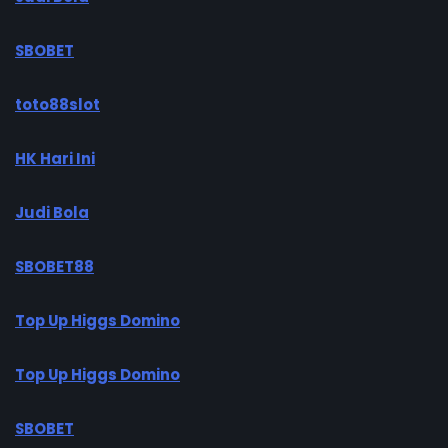
SBOBET
toto88slot
HK Hari Ini
Judi Bola
SBOBET88
Top Up Higgs Domino
Top Up Higgs Domino
SBOBET