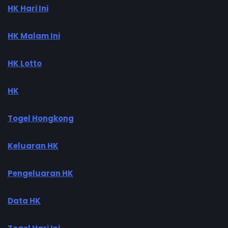
HK Hari Ini
HK Malam Ini
HK Lotto
HK
Togel Hongkong
Keluaran HK
Pengeluaran HK
Data HK