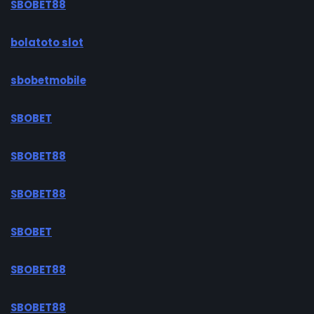
SBOBET88
bolatoto slot
sbobetmobile
SBOBET
SBOBET88
SBOBET88
SBOBET
SBOBET88
SBOBET88