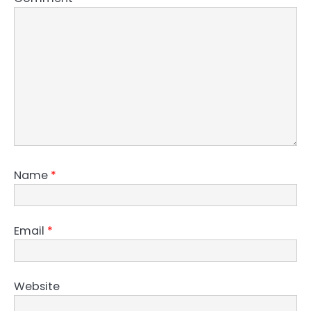
Name
*
Email
*
Website