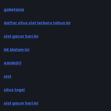
gobetasia
daftar situs slot terbaru tahun ini
slot gacor hari ini
HK Malam Ini
AGUNG11
slot
situs togel
slot gacor hari ini