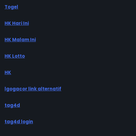
Togel
HK Hari Ini
HK Malam Ini
HK Lotto
HK
lgogacor link alternatif
tag4d
tag4d login