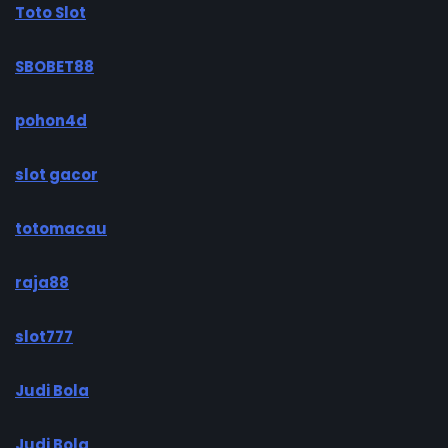
Toto Slot
SBOBET88
pohon4d
slot gacor
totomacau
raja88
slot777
Judi Bola
Judi Bola