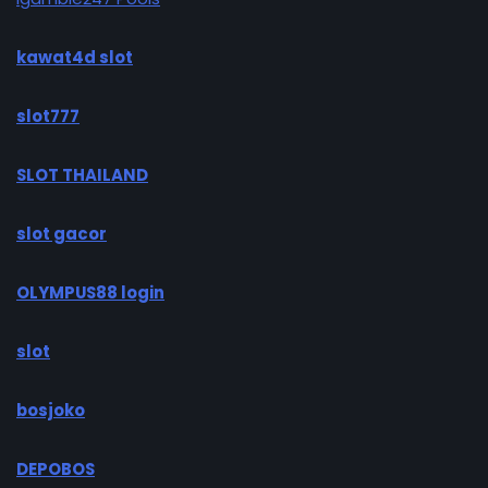
kawat4d slot
slot777
SLOT THAILAND
slot gacor
OLYMPUS88 login
slot
bosjoko
DEPOBOS