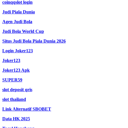
coinqqslot login
Judi Piala Dunia
Agen Judi Bola
Judi Bola World Cup
Situs Judi Bola Piala Dunia 2026
Login Joker123
Joker123
Joker123 Apk
SUPER59
slot deposit qris
slot thailand
Link Alternatif SBOBET
Data HK 2025