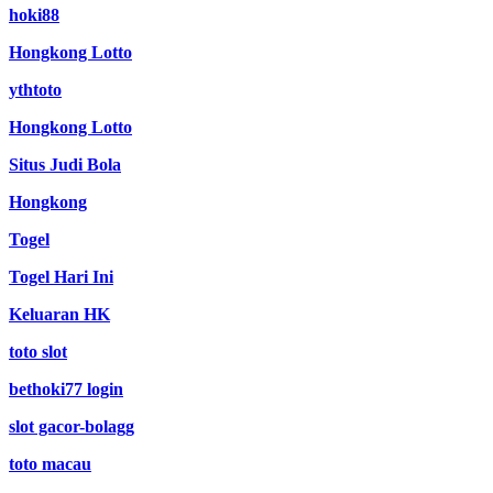
hoki88
Hongkong Lotto
ythtoto
Hongkong Lotto
Situs Judi Bola
Hongkong
Togel
Togel Hari Ini
Keluaran HK
toto slot
bethoki77 login
slot gacor-bolagg
toto macau