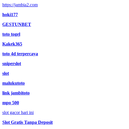
https://jambia2.com
hoki177
GESTUNBET
toto togel
Kakek365
toto 4d terpercaya
sniperslot
slot
malukutoto
link jambitoto
mpo 500
slot gacor hari ini
Slot Gratis Tanpa Deposit