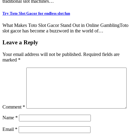
traditional slot machines…
Try Toto Slot Gacor for endless slot fun
What Makes Toto Slot Gacor Stand Out in Online GamblingToto
slot gacor has become a buzzword in the world of…
Leave a Reply
Your email address will not be published.
Required fields are
marked
*
Comment
*
Name
*
Email
*