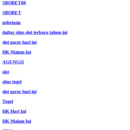
SBOBET88
SBOBET
gobetasia
daftar situs slot terbaru tahun ini
slot gacor hari ini
HK Malam Ini
AGUNG11
slot
situs togel
slot gacor hari ini
Togel
HK Hari Ini
HK Malam Ini