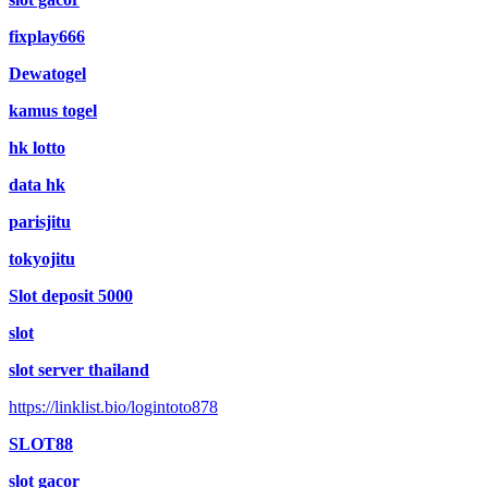
fixplay666
Dewatogel
kamus togel
hk lotto
data hk
parisjitu
tokyojitu
Slot deposit 5000
slot
slot server thailand
https://linklist.bio/logintoto878
SLOT88
slot gacor