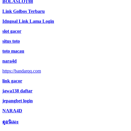
BOLASLOT88
Link Golbos Terbaru
Idngoal Link Lama Login
slot gacor
situs toto
toto macau
nara4d
https://bandarqq.com
link gacor
jawa138 daftar
jepangbet login
NARA4D
ดูอนิเมะ