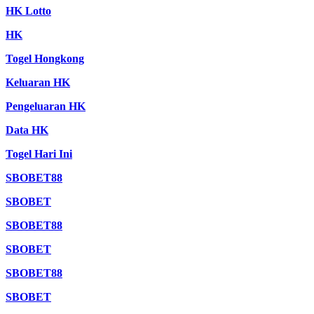
HK Lotto
HK
Togel Hongkong
Keluaran HK
Pengeluaran HK
Data HK
Togel Hari Ini
SBOBET88
SBOBET
SBOBET88
SBOBET
SBOBET88
SBOBET