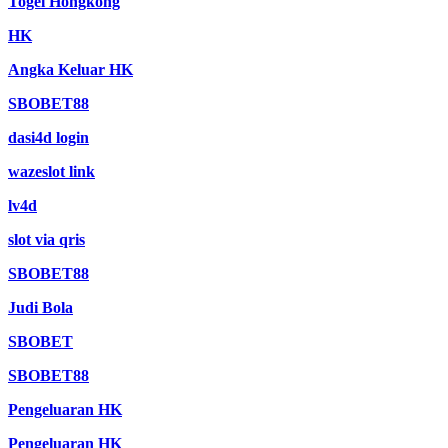
Togel Hongkong
HK
Angka Keluar HK
SBOBET88
dasi4d login
wazeslot link
lv4d
slot via qris
SBOBET88
Judi Bola
SBOBET
SBOBET88
Pengeluaran HK
Pengeluaran HK