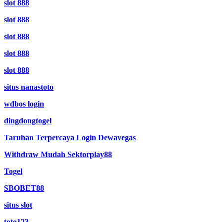
slot 888
slot 888
slot 888
slot 888
slot 888
situs nanastoto
wdbos login
dingdongtogel
Taruhan Terpercaya Login Dewavegas
Withdraw Mudah Sektorplay88
Togel
SBOBET88
situs slot
toto123