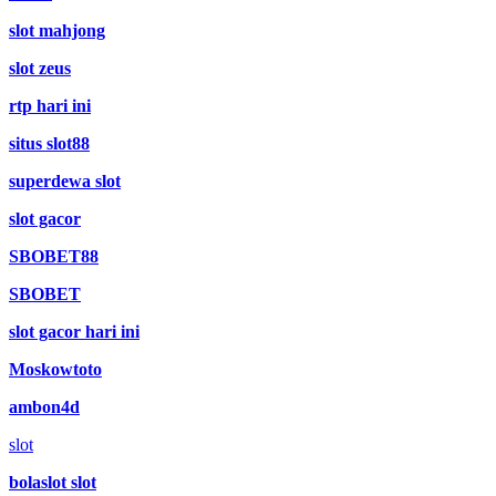
slot mahjong
slot zeus
rtp hari ini
situs slot88
superdewa slot
slot gacor
SBOBET88
SBOBET
slot gacor hari ini
Moskowtoto
ambon4d
slot
bolaslot slot