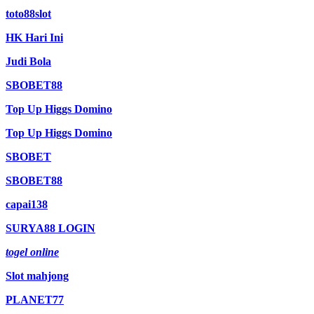
toto88slot
HK Hari Ini
Judi Bola
SBOBET88
Top Up Higgs Domino
Top Up Higgs Domino
SBOBET
SBOBET88
capai138
SURYA88 LOGIN
togel online
Slot mahjong
PLANET77