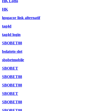
HK Lotto
HK
lgogacor link alternatif
tag4d
tag4d login
SBOBET88
bolatoto slot
sbobetmobile
SBOBET
SBOBET88
SBOBET88
SBOBET
SBOBET88
SBOBET88