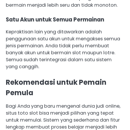
bermain menjadi lebih seru dan tidak monoton.
Satu Akun untuk Semua Permainan
Kepraktisan lain yang ditawarkan adalah
penggunaan satu akun untuk mengakses semua
jenis permainan. Anda tidak perlu membuat
banyak akun untuk bermain slot maupun lotre.
Semua sudah terintegrasi dalam satu sistem
yang canggih.
Rekomendasi untuk Pemain
Pemula
Bagi Anda yang baru mengenal dunia judi online,
situs toto slot bisa menjadi pilihan yang tepat
untuk memulai. Sistem yang sederhana dan fitur
lengkap membuat proses belajar menjadi lebih