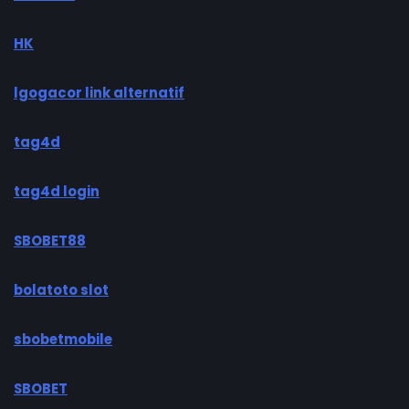
HK
lgogacor link alternatif
tag4d
tag4d login
SBOBET88
bolatoto slot
sbobetmobile
SBOBET