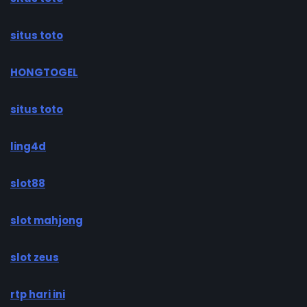
situs toto
HONGTOGEL
situs toto
ling4d
slot88
slot mahjong
slot zeus
rtp hari ini