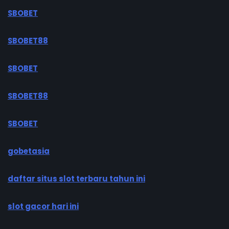
SBOBET
SBOBET88
SBOBET
SBOBET88
SBOBET
gobetasia
daftar situs slot terbaru tahun ini
slot gacor hari ini