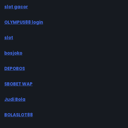
slot gacor
OLYMPUS88 login
slot
bosjoko
DEPOBOS
SBOBET WAP
Judi Bola
BOLASLOT88