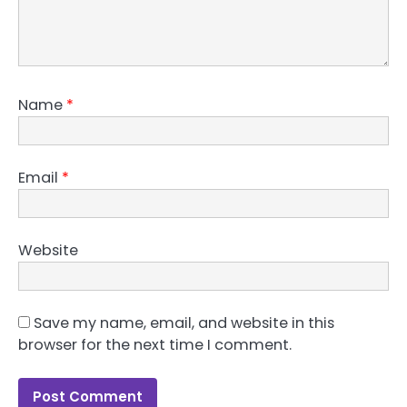
Name
*
Email
*
Website
Save my name, email, and website in this
browser for the next time I comment.