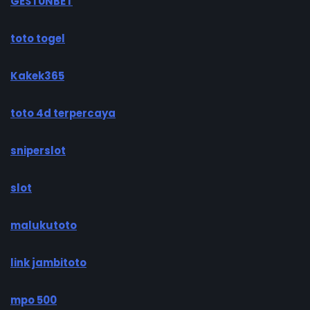
GESTUNBET
toto togel
Kakek365
toto 4d terpercaya
sniperslot
slot
malukutoto
link jambitoto
mpo 500