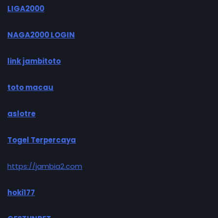
LIGA2000
NAGA2000 LOGIN
link jambitoto
toto macau
aslotre
Togel Terpercaya
https://jambia2.com
hoki177