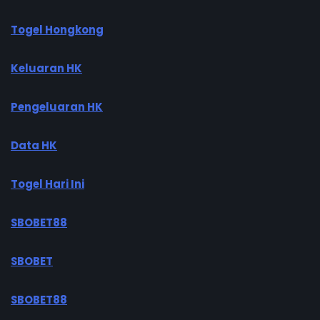
Togel Hongkong
Keluaran HK
Pengeluaran HK
Data HK
Togel Hari Ini
SBOBET88
SBOBET
SBOBET88