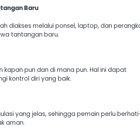
ntangan Baru
dah diakses melalui ponsel, laptop, dan perangk
awa tantangan baru.
 kapan pun dan di mana pun. Hal ini dapat
i kontrol diri yang baik.
ulasi yang jelas, sehingga pemain perlu berhati
dak aman.