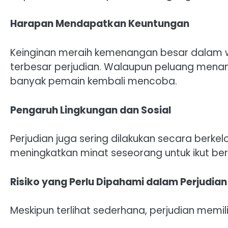
Harapan Mendapatkan Keuntungan
Keinginan meraih kemenangan besar dalam wa
terbesar perjudian. Walaupun peluang menang
banyak pemain kembali mencoba.
Pengaruh Lingkungan dan Sosial
Perjudian juga sering dilakukan secara berke
meningkatkan minat seseorang untuk ikut be
Risiko yang Perlu Dipahami dalam Perjudian
Meskipun terlihat sederhana, perjudian memil