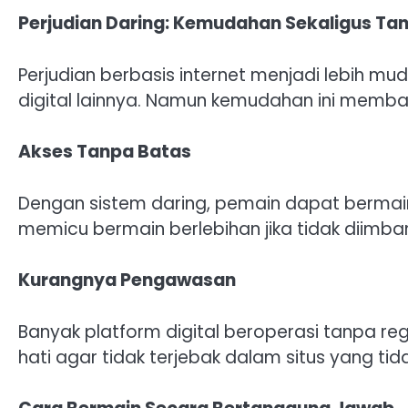
Perjudian Daring: Kemudahan Sekaligus Ta
Perjudian berbasis internet menjadi lebih mu
digital lainnya. Namun kemudahan ini memb
Akses Tanpa Batas
Dengan sistem daring, pemain dapat bermain
memicu bermain berlebihan jika tidak diimbang
Kurangnya Pengawasan
Banyak platform digital beroperasi tanpa reg
hati agar tidak terjebak dalam situs yang ti