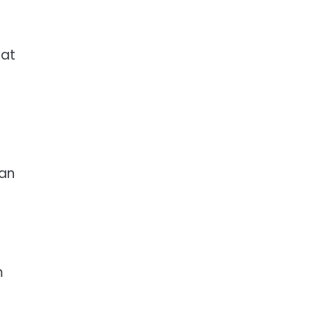
aat
dan
m