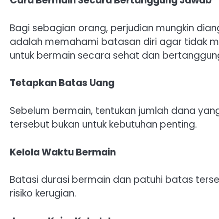
Cara Bermain Secara Bertanggung Jawab
Bagi sebagian orang, perjudian mungkin dia
adalah memahami batasan diri agar tidak me
untuk bermain secara sehat dan bertanggun
Tetapkan Batas Uang
Sebelum bermain, tentukan jumlah dana yan
tersebut bukan untuk kebutuhan penting.
Kelola Waktu Bermain
Batasi durasi bermain dan patuhi batas ters
risiko kerugian.