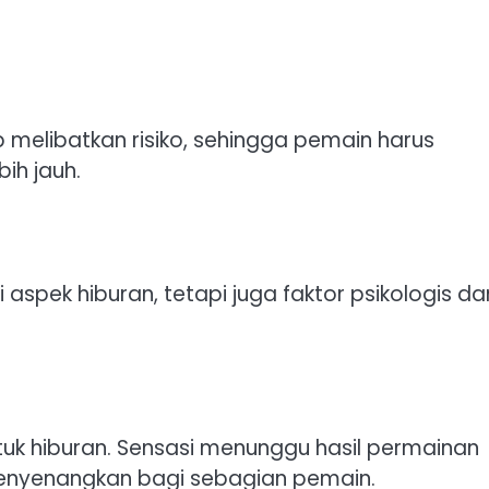
melibatkan risiko, sehingga pemain harus
ih jauh.
 aspek hiburan, tetapi juga faktor psikologis da
tuk hiburan. Sensasi menunggu hasil permainan
nyenangkan bagi sebagian pemain.