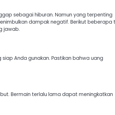
nggap sebagai hiburan. Namun yang terpenting
nimbulkan dampak negatif. Berikut beberapa t
g jawab.
g siap Anda gunakan. Pastikan bahwa uang
ebut. Bermain terlalu lama dapat meningkatkan