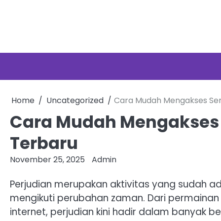
Skip
to
content
Home
Uncategorized
Cara Mudah Mengakses Sem
Cara Mudah Mengakses 
Terbaru
November 25, 2025
Admin
Perjudian merupakan aktivitas yang sudah ad
mengikuti perubahan zaman. Dari permainan t
internet, perjudian kini hadir dalam banyak