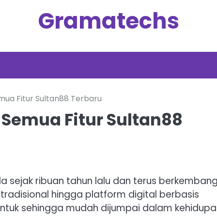
Gramatechs
ua Fitur Sultan88 Terbaru
Semua Fitur Sultan88
a sejak ribuan tahun lalu dan terus berkemban
radisional hingga platform digital berbasis
 bentuk sehingga mudah dijumpai dalam kehidup