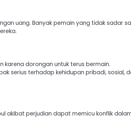
langan uang. Banyak pemain yang tidak sadar s
ereka.
 karena dorongan untuk terus bermain.
serius terhadap kehidupan pribadi, sosial, 
l akibat perjudian dapat memicu konflik dala