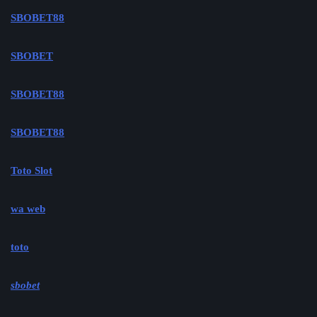
SBOBET88
SBOBET
SBOBET88
SBOBET88
Toto Slot
wa web
toto
sbobet