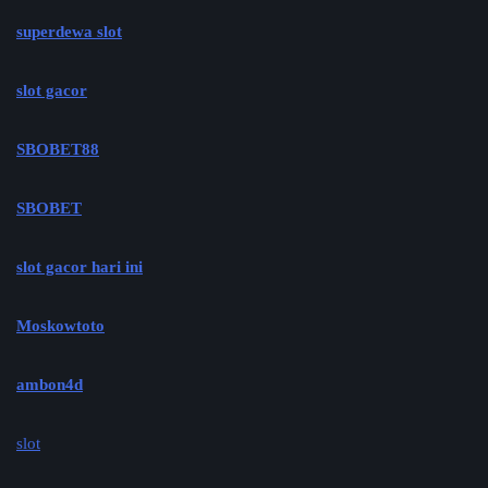
superdewa slot
slot gacor
SBOBET88
SBOBET
slot gacor hari ini
Moskowtoto
ambon4d
slot