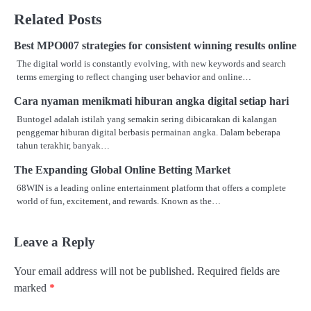
Related Posts
Best MPO007 strategies for consistent winning results online
The digital world is constantly evolving, with new keywords and search
terms emerging to reflect changing user behavior and online…
Cara nyaman menikmati hiburan angka digital setiap hari
Buntogel adalah istilah yang semakin sering dibicarakan di kalangan
penggemar hiburan digital berbasis permainan angka. Dalam beberapa
tahun terakhir, banyak…
The Expanding Global Online Betting Market
68WIN is a leading online entertainment platform that offers a complete
world of fun, excitement, and rewards. Known as the…
Leave a Reply
Your email address will not be published.
Required fields are
marked
*