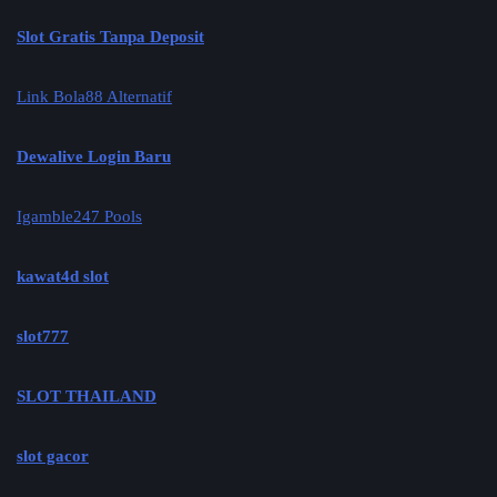
Slot Gratis Tanpa Deposit
Link Bola88 Alternatif
Dewalive Login Baru
Igamble247 Pools
kawat4d slot
slot777
SLOT THAILAND
slot gacor