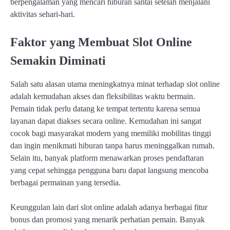
berpengalaman yang mencari hiburan santai setelah menjalani
aktivitas sehari-hari.
Faktor yang Membuat Slot Online
Semakin Diminati
Salah satu alasan utama meningkatnya minat terhadap slot online
adalah kemudahan akses dan fleksibilitas waktu bermain.
Pemain tidak perlu datang ke tempat tertentu karena semua
layanan dapat diakses secara online. Kemudahan ini sangat
cocok bagi masyarakat modern yang memiliki mobilitas tinggi
dan ingin menikmati hiburan tanpa harus meninggalkan rumah.
Selain itu, banyak platform menawarkan proses pendaftaran
yang cepat sehingga pengguna baru dapat langsung mencoba
berbagai permainan yang tersedia.
Keunggulan lain dari slot online adalah adanya berbagai fitur
bonus dan promosi yang menarik perhatian pemain. Banyak