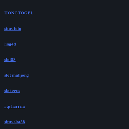
HONGTOGEL
situs toto
ling4d
slot88
slot mahjong
slot zeus
rtp hari ini
situs slot88