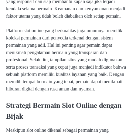
yang responsif dan siap membantu kapan saja jika terjadi
kendala selama bermain. Keamanan dan kenyamanan menjadi
faktor utama yang tidak boleh diabaikan oleh setiap pemain.
Platform slot online yang berkualitas juga umumnya memiliki
koleksi permainan dari penyedia terkenal dengan sistem
permainan yang adil. Hal ini penting agar pemain dapat
menikmati pengalaman bermain yang transparan dan
profesional. Selain itu, tampilan situs yang mudah digunakan
serta proses transaksi yang cepat juga menjadi indikator bahwa
sebuah platform memiliki kualitas layanan yang baik. Dengan
memilih tempat bermain yang tepat, pemain dapat menikmati
hiburan digital dengan rasa aman dan nyaman.
Strategi Bermain Slot Online dengan
Bijak
Meskipun slot online dikenal sebagai permainan yang