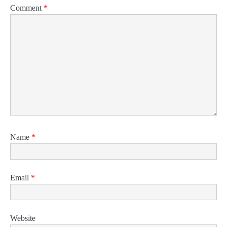
Comment
*
Name
*
Email
*
Website