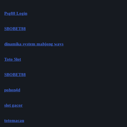
Psg88 Login
SBOBET88
dinamika system mahjong ways
Toto Slot
SBOBET88
pohon4d
slot gacor
totomacau