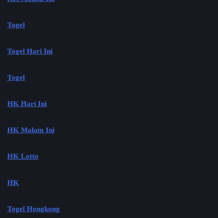
Togel
Togel Hari Ini
Togel
HK Hari Ini
HK Malam Ini
HK Lotto
HK
Togel Hongkong