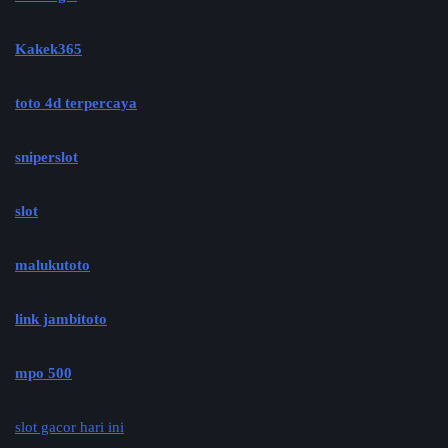
Kakek365
toto 4d terpercaya
sniperslot
slot
malukutoto
link jambitoto
mpo 500
slot gacor hari ini