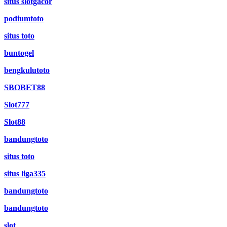
situs slotgacor
podiumtoto
situs toto
buntogel
bengkulutoto
SBOBET88
Slot777
Slot88
bandungtoto
situs toto
situs liga335
bandungtoto
bandungtoto
slot