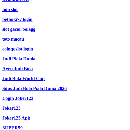
toto slot
bethoki77 login
slot gacor-bolagg
toto macau
coinqqslot login
Judi Piala Dunia
Agen Judi Bola
Judi Bola World Cup
Situs Judi Bola Piala Dunia 2026
Login Joker123
Joker123
Joker123 Apk
SUPER59