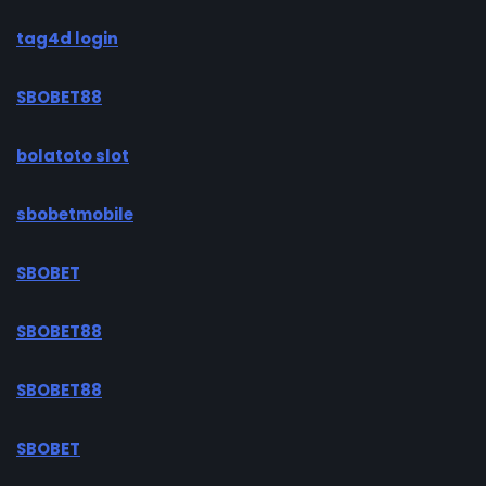
tag4d login
SBOBET88
bolatoto slot
sbobetmobile
SBOBET
SBOBET88
SBOBET88
SBOBET