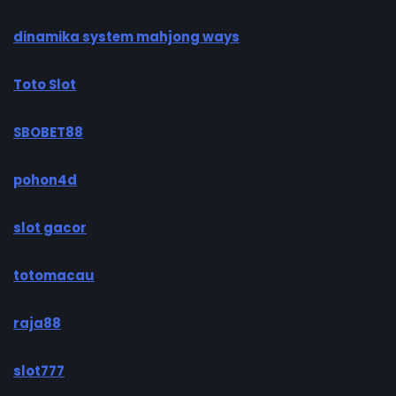
dinamika system mahjong ways
Toto Slot
SBOBET88
pohon4d
slot gacor
totomacau
raja88
slot777