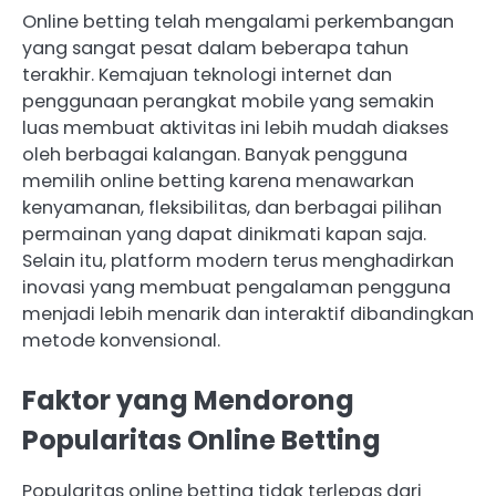
Online betting telah mengalami perkembangan
yang sangat pesat dalam beberapa tahun
terakhir. Kemajuan teknologi internet dan
penggunaan perangkat mobile yang semakin
luas membuat aktivitas ini lebih mudah diakses
oleh berbagai kalangan. Banyak pengguna
memilih online betting karena menawarkan
kenyamanan, fleksibilitas, dan berbagai pilihan
permainan yang dapat dinikmati kapan saja.
Selain itu, platform modern terus menghadirkan
inovasi yang membuat pengalaman pengguna
menjadi lebih menarik dan interaktif dibandingkan
metode konvensional.
Faktor yang Mendorong
Popularitas Online Betting
Popularitas online betting tidak terlepas dari