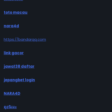
toto macau
nara4d
https://bandarqq.com
link gacor
jawa138 daftar
jepangbet login
NARA4D
ดูอนิเมะ