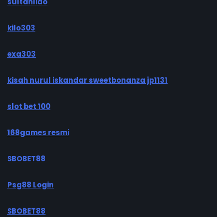
sultanlido
kilo303
exa303
kisah nurul iskandar sweetbonanza jp1131
slot bet 100
168games resmi
SBOBET88
Psg88 Login
SBOBET88