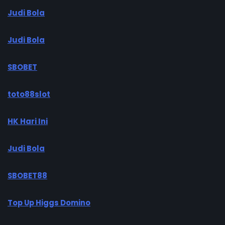
Judi Bola
Judi Bola
SBOBET
toto88slot
HK Hari Ini
Judi Bola
SBOBET88
Top Up Higgs Domino