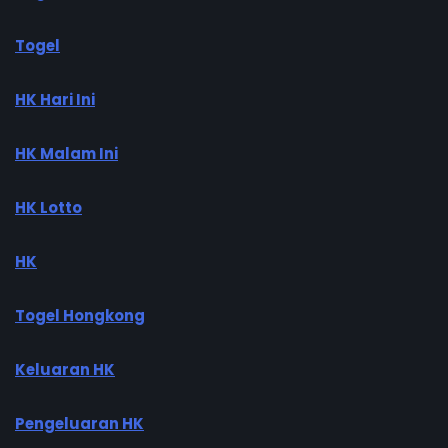
Togel
HK Hari Ini
HK Malam Ini
HK Lotto
HK
Togel Hongkong
Keluaran HK
Pengeluaran HK