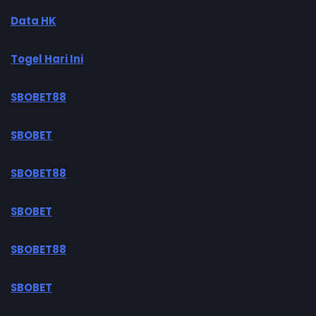
Data HK
Togel Hari Ini
SBOBET88
SBOBET
SBOBET88
SBOBET
SBOBET88
SBOBET