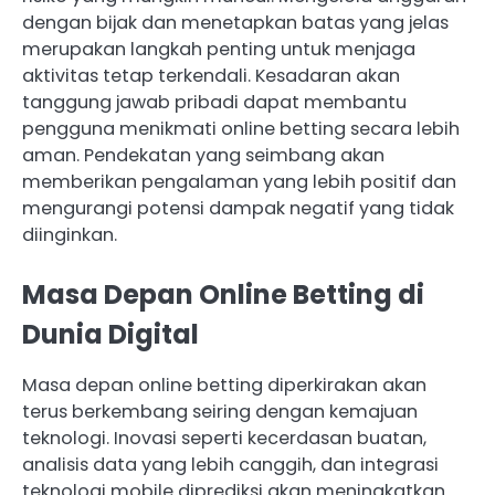
dengan bijak dan menetapkan batas yang jelas
merupakan langkah penting untuk menjaga
aktivitas tetap terkendali. Kesadaran akan
tanggung jawab pribadi dapat membantu
pengguna menikmati online betting secara lebih
aman. Pendekatan yang seimbang akan
memberikan pengalaman yang lebih positif dan
mengurangi potensi dampak negatif yang tidak
diinginkan.
Masa Depan Online Betting di
Dunia Digital
Masa depan online betting diperkirakan akan
terus berkembang seiring dengan kemajuan
teknologi. Inovasi seperti kecerdasan buatan,
analisis data yang lebih canggih, dan integrasi
teknologi mobile diprediksi akan meningkatkan