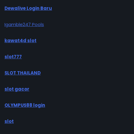
Dewalive Login Baru
Igamble247 Pools
kawat4d slot
slot777
SLOT THAILAND
slot gacor
OLYMPUS88 login
slot