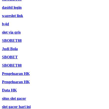
dasi4d login
wazeslot link
lv4d
slot via qris
SBOBET88
Judi Bola
SBOBET
SBOBET88
Pengeluaran HK
Pengeluaran HK
Data HK
situs slot gacor
slot gacor hari ini