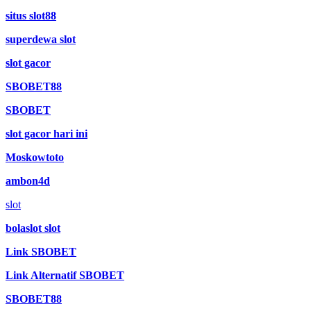
situs slot88
superdewa slot
slot gacor
SBOBET88
SBOBET
slot gacor hari ini
Moskowtoto
ambon4d
slot
bolaslot slot
Link SBOBET
Link Alternatif SBOBET
SBOBET88