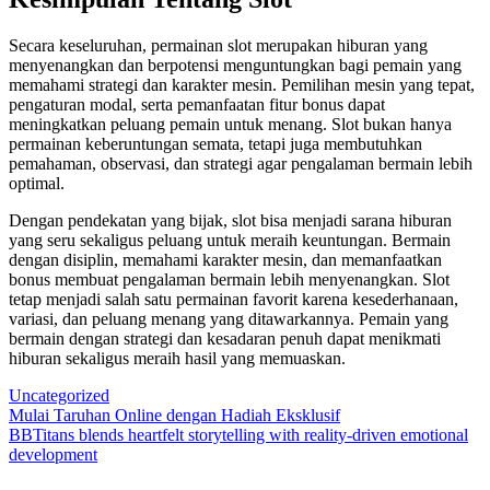
Secara keseluruhan, permainan slot merupakan hiburan yang
menyenangkan dan berpotensi menguntungkan bagi pemain yang
memahami strategi dan karakter mesin. Pemilihan mesin yang tepat,
pengaturan modal, serta pemanfaatan fitur bonus dapat
meningkatkan peluang pemain untuk menang. Slot bukan hanya
permainan keberuntungan semata, tetapi juga membutuhkan
pemahaman, observasi, dan strategi agar pengalaman bermain lebih
optimal.
Dengan pendekatan yang bijak, slot bisa menjadi sarana hiburan
yang seru sekaligus peluang untuk meraih keuntungan. Bermain
dengan disiplin, memahami karakter mesin, dan memanfaatkan
bonus membuat pengalaman bermain lebih menyenangkan. Slot
tetap menjadi salah satu permainan favorit karena kesederhanaan,
variasi, dan peluang menang yang ditawarkannya. Pemain yang
bermain dengan strategi dan kesadaran penuh dapat menikmati
hiburan sekaligus meraih hasil yang memuaskan.
Uncategorized
Post
Mulai Taruhan Online dengan Hadiah Eksklusif
BBTitans blends heartfelt storytelling with reality-driven emotional
navigation
development