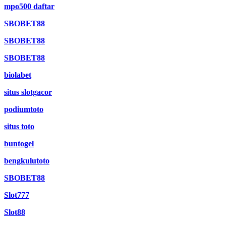
mpo500 daftar
SBOBET88
SBOBET88
SBOBET88
biolabet
situs slotgacor
podiumtoto
situs toto
buntogel
bengkulutoto
SBOBET88
Slot777
Slot88