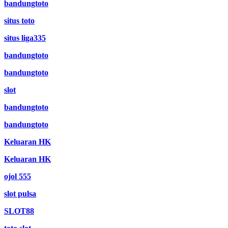
bandungtoto
situs toto
situs liga335
bandungtoto
bandungtoto
slot
bandungtoto
bandungtoto
Keluaran HK
Keluaran HK
ojol 555
slot pulsa
SLOT88