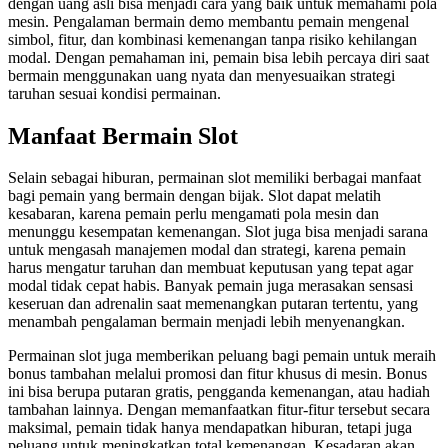
dengan uang asli bisa menjadi cara yang baik untuk memahami pola
mesin. Pengalaman bermain demo membantu pemain mengenal
simbol, fitur, dan kombinasi kemenangan tanpa risiko kehilangan
modal. Dengan pemahaman ini, pemain bisa lebih percaya diri saat
bermain menggunakan uang nyata dan menyesuaikan strategi
taruhan sesuai kondisi permainan.
Manfaat Bermain Slot
Selain sebagai hiburan, permainan slot memiliki berbagai manfaat
bagi pemain yang bermain dengan bijak. Slot dapat melatih
kesabaran, karena pemain perlu mengamati pola mesin dan
menunggu kesempatan kemenangan. Slot juga bisa menjadi sarana
untuk mengasah manajemen modal dan strategi, karena pemain
harus mengatur taruhan dan membuat keputusan yang tepat agar
modal tidak cepat habis. Banyak pemain juga merasakan sensasi
keseruan dan adrenalin saat memenangkan putaran tertentu, yang
menambah pengalaman bermain menjadi lebih menyenangkan.
Permainan slot juga memberikan peluang bagi pemain untuk meraih
bonus tambahan melalui promosi dan fitur khusus di mesin. Bonus
ini bisa berupa putaran gratis, pengganda kemenangan, atau hadiah
tambahan lainnya. Dengan memanfaatkan fitur-fitur tersebut secara
maksimal, pemain tidak hanya mendapatkan hiburan, tetapi juga
peluang untuk meningkatkan total kemenangan. Kesadaran akan