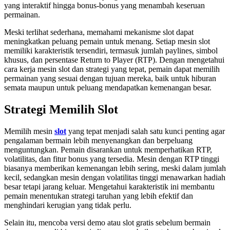
yang interaktif hingga bonus-bonus yang menambah keseruan
permainan.
Meski terlihat sederhana, memahami mekanisme slot dapat
meningkatkan peluang pemain untuk menang. Setiap mesin slot
memiliki karakteristik tersendiri, termasuk jumlah paylines, simbol
khusus, dan persentase Return to Player (RTP). Dengan mengetahui
cara kerja mesin slot dan strategi yang tepat, pemain dapat memilih
permainan yang sesuai dengan tujuan mereka, baik untuk hiburan
semata maupun untuk peluang mendapatkan kemenangan besar.
Strategi Memilih Slot
Memilih mesin
slot
yang tepat menjadi salah satu kunci penting agar
pengalaman bermain lebih menyenangkan dan berpeluang
menguntungkan. Pemain disarankan untuk memperhatikan RTP,
volatilitas, dan fitur bonus yang tersedia. Mesin dengan RTP tinggi
biasanya memberikan kemenangan lebih sering, meski dalam jumlah
kecil, sedangkan mesin dengan volatilitas tinggi menawarkan hadiah
besar tetapi jarang keluar. Mengetahui karakteristik ini membantu
pemain menentukan strategi taruhan yang lebih efektif dan
menghindari kerugian yang tidak perlu.
Selain itu, mencoba versi demo atau slot gratis sebelum bermain