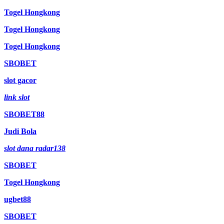
Togel Hongkong
Togel Hongkong
Togel Hongkong
SBOBET
slot gacor
link slot
SBOBET88
Judi Bola
slot dana radar138
SBOBET
Togel Hongkong
ugbet88
SBOBET