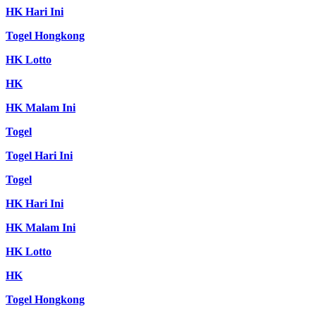
HK Hari Ini
Togel Hongkong
HK Lotto
HK
HK Malam Ini
Togel
Togel Hari Ini
Togel
HK Hari Ini
HK Malam Ini
HK Lotto
HK
Togel Hongkong