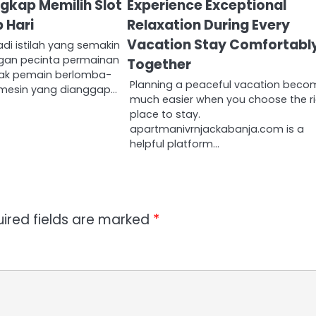
gkap Memilih Slot
Experience Exceptional
 Hari
Relaxation During Every
Vacation Stay Comfortabl
di istilah yang semakin
ngan pecinta permainan
Together
nyak pemain berlomba-
Planning a peaceful vacation beco
mesin yang dianggap…
much easier when you choose the r
place to stay.
apartmanivrnjackabanja.com is a
helpful platform…
ired fields are marked
*