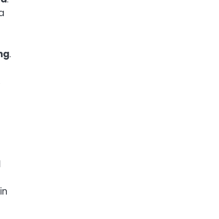
a
ng
.
,
l
in