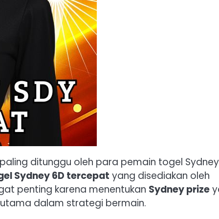
paling ditunggu oleh para pemain togel Sydney
ogel Sydney 6D tercepat
yang disediakan oleh
sangat penting karena menentukan
Sydney prize
y
 utama dalam strategi bermain.