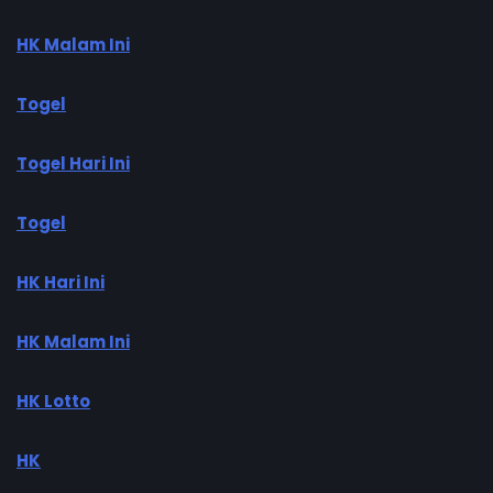
HK Malam Ini
Togel
Togel Hari Ini
Togel
HK Hari Ini
HK Malam Ini
HK Lotto
HK