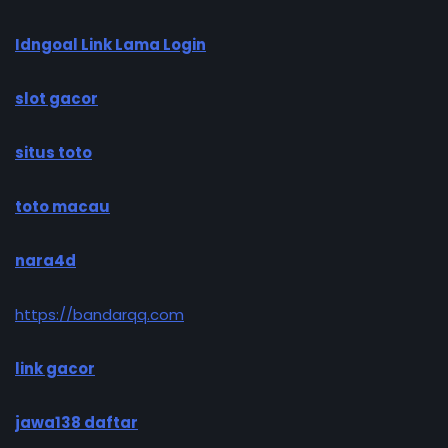
Idngoal Link Lama Login
slot gacor
situs toto
toto macau
nara4d
https://bandarqq.com
link gacor
jawa138 daftar