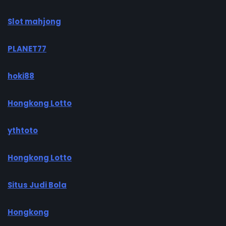
Slot mahjong
PLANET77
hoki88
Hongkong Lotto
ythtoto
Hongkong Lotto
Situs Judi Bola
Hongkong