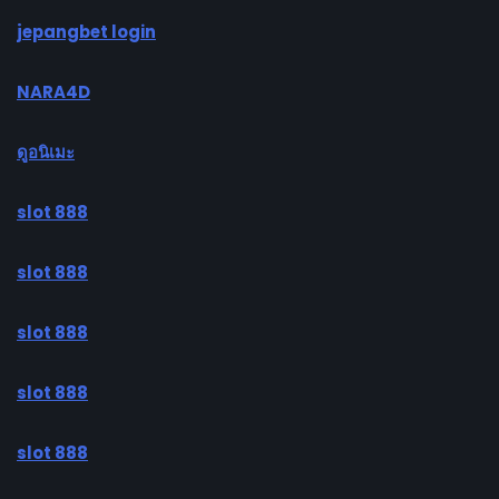
jepangbet login
NARA4D
ดูอนิเมะ
slot 888
slot 888
slot 888
slot 888
slot 888