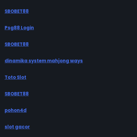
SBOBET88
Psg88 Login
SBOBET88
dinamika system mahjong ways
Toto Slot
SBOBET88
pohon4d
slot gacor