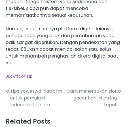
mudah. Dengan sistem yang sederhana dan
fleksibel, siapa pun dapat mencoba
memanfaatkannya sesuai kebutuhan.
Namun, seperti halnya platform digital lainnya,
penggunaan yang bijak dan pemahaman yang
baik sangat diperlukan. Dengan pendekatan yang
tepat, 88Cash dapat menjadi salah satu solusi
untuk menambah penghasilan di era digital saat
ini.
UNCATEGORIZED
Post
Tips yoweswd Platform
Cara menentukan slot
untuk pemula di
gacor hari ini paling
navigation
Indonesia terbaru
tepat
Related Posts