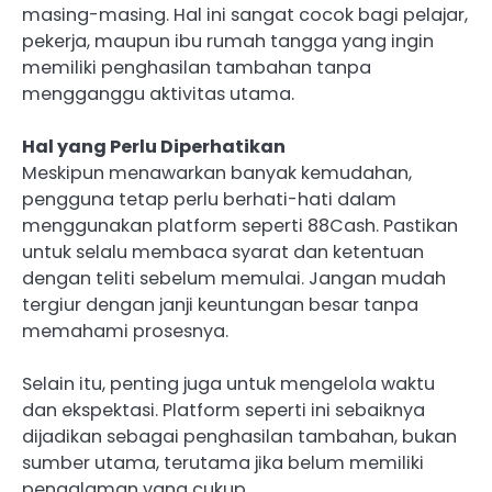
masing-masing. Hal ini sangat cocok bagi pelajar,
pekerja, maupun ibu rumah tangga yang ingin
memiliki penghasilan tambahan tanpa
mengganggu aktivitas utama.
Hal yang Perlu Diperhatikan
Meskipun menawarkan banyak kemudahan,
pengguna tetap perlu berhati-hati dalam
menggunakan platform seperti 88Cash. Pastikan
untuk selalu membaca syarat dan ketentuan
dengan teliti sebelum memulai. Jangan mudah
tergiur dengan janji keuntungan besar tanpa
memahami prosesnya.
Selain itu, penting juga untuk mengelola waktu
dan ekspektasi. Platform seperti ini sebaiknya
dijadikan sebagai penghasilan tambahan, bukan
sumber utama, terutama jika belum memiliki
pengalaman yang cukup.