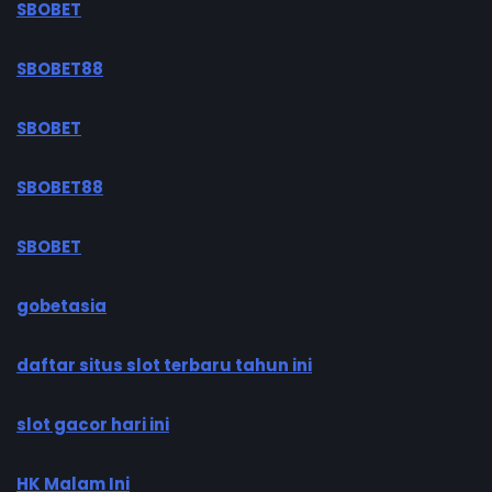
SBOBET
SBOBET88
SBOBET
SBOBET88
SBOBET
gobetasia
daftar situs slot terbaru tahun ini
slot gacor hari ini
HK Malam Ini