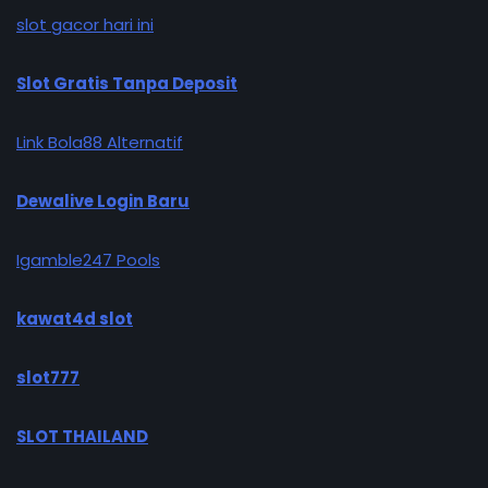
slot gacor hari ini
Slot Gratis Tanpa Deposit
Link Bola88 Alternatif
Dewalive Login Baru
Igamble247 Pools
kawat4d slot
slot777
SLOT THAILAND