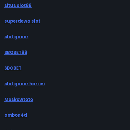
situs slot88
superdewa slot
slot gacor
SBOBET88
SBOBET
slot gacor hari ini
Moskowtoto
ambon4d