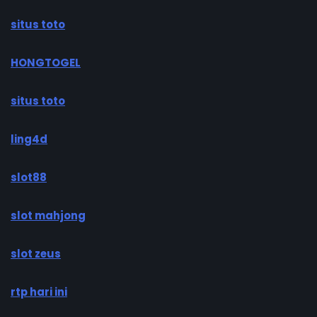
situs toto
HONGTOGEL
situs toto
ling4d
slot88
slot mahjong
slot zeus
rtp hari ini