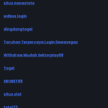
situs nanastoto
wdbos login
dingdongtogel
Taruhan Terpercaya Login Dewavegas
Withdraw Mudah Sektorplay88
Togel
SBOBET88
situs slot
toto123