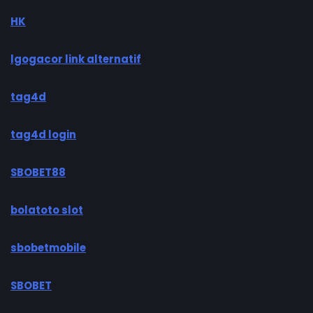
HK
lgogacor link alternatif
tag4d
tag4d login
SBOBET88
bolatoto slot
sbobetmobile
SBOBET