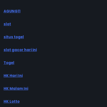
AGUNG11
slot
situs togel
slot gacor hari ini
Togel
HK Hari Ini
HK Malam Ini
HK Lotto