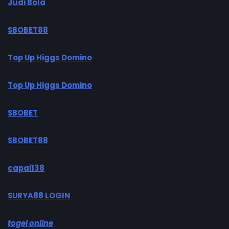
Judi Bola
SBOBET88
Top Up Higgs Domino
Top Up Higgs Domino
SBOBET
SBOBET88
capai138
SURYA88 LOGIN
togel online