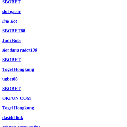
SBOBET
slot gacor
link slot
SBOBET88
Judi Bola
slot dana radar138
SBOBET
Togel Hongkong
ugbet88
SBOBET
OKFUN COM
Togel Hongkong
dasi4d link