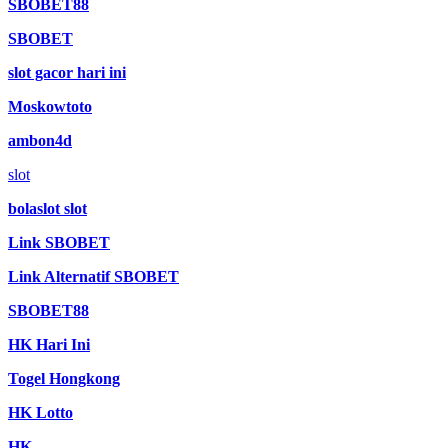
SBOBET88
SBOBET
slot gacor hari ini
Moskowtoto
ambon4d
slot
bolaslot slot
Link SBOBET
Link Alternatif SBOBET
SBOBET88
HK Hari Ini
Togel Hongkong
HK Lotto
HK