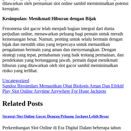
ditawarkan oleh permainan slot online sambil meminimalkan potensi
kerugian.
Kesimpulan: Menikmati Hiburan dengan Bijak
Fenomena slot gacor telah menjadi bagian integral dari dunia
perjudian online, menawarkan peluang bagi pemain untuk meraih
kemenangan besar. Namun, penting untuk selalu bermain dengan
bijak dan memilih situs yang terpercaya untuk memastikan
pengalaman bermain yang aman dan menyenangkan. Dengan
strategi yang tepat, pemahaman yang baik tentang permainan, dan
pendekatan yang bertanggung jawab, pemain dapat menikmati
hiburan yang ditawarkan oleh slot gacor sambil meminimalkan
risiko yang terlibat.
Uncategorized
Post
Sandoz Biosimilars Memastikan Obat Biologis Aman Dan Efektif
Play Slot Online Anytime Anywhere For Huge Jackpots
navigation
Related Posts
Strategi Slot Online Gacor Dengan Peluang Jackpot Lebih Besar
Perkembangan Slot Online di Era Digital Dalam beberapa tahun