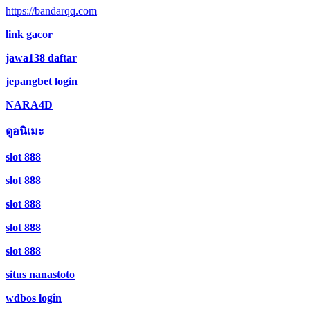
https://bandarqq.com
link gacor
jawa138 daftar
jepangbet login
NARA4D
ดูอนิเมะ
slot 888
slot 888
slot 888
slot 888
slot 888
situs nanastoto
wdbos login