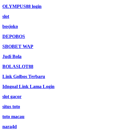
OLYMPUS88 login
slot
bosjoko
DEPOBOS
SBOBET WAP
Judi Bola
BOLASLOT88
Link Golbos Terbaru
Idngoal Link Lama Login
slot gacor
situs toto
toto macau
nara4d