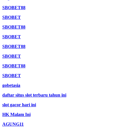
SBOBET88
SBOBET
SBOBET88
SBOBET
SBOBET88
SBOBET
SBOBET88
SBOBET
gobetasia
daftar situs slot terbaru tahun ini
slot gacor hari ini
HK Malam Ini
AGUNG11