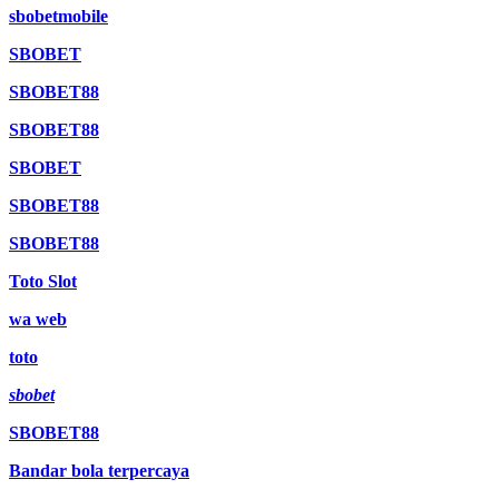
sbobetmobile
SBOBET
SBOBET88
SBOBET88
SBOBET
SBOBET88
SBOBET88
Toto Slot
wa web
toto
sbobet
SBOBET88
Bandar bola terpercaya