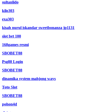
sultanlido
kilo303
exa303
kisah nurul iskandar sweetbonanza jp1131
slot bet 100
168games resmi
SBOBET88
Psg88 Login
SBOBET88
dinamika system mahjong ways
Toto Slot
SBOBET88
pohon4d