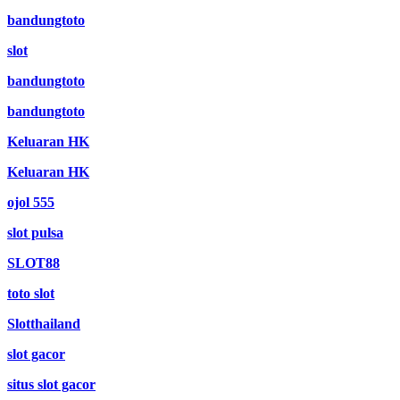
bandungtoto
slot
bandungtoto
bandungtoto
Keluaran HK
Keluaran HK
ojol 555
slot pulsa
SLOT88
toto slot
Slotthailand
slot gacor
situs slot gacor