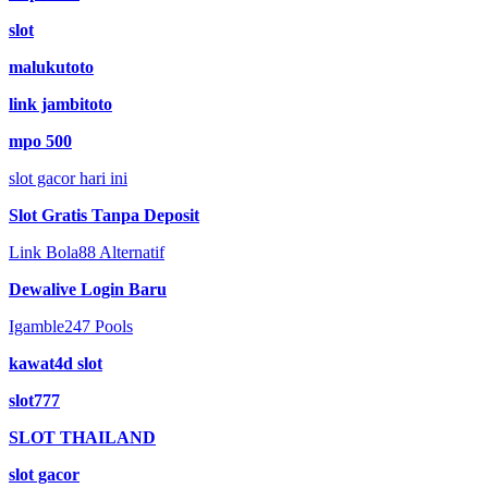
slot
malukutoto
link jambitoto
mpo 500
slot gacor hari ini
Slot Gratis Tanpa Deposit
Link Bola88 Alternatif
Dewalive Login Baru
Igamble247 Pools
kawat4d slot
slot777
SLOT THAILAND
slot gacor