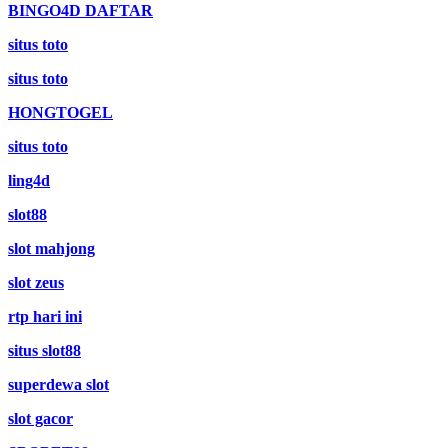
BINGO4D DAFTAR
situs toto
situs toto
HONGTOGEL
situs toto
ling4d
slot88
slot mahjong
slot zeus
rtp hari ini
situs slot88
superdewa slot
slot gacor