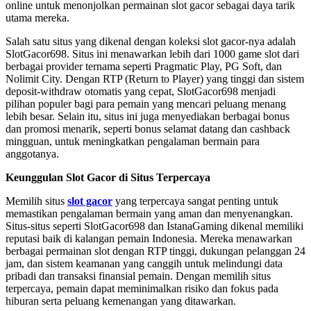
online untuk menonjolkan permainan slot gacor sebagai daya tarik
utama mereka.
Salah satu situs yang dikenal dengan koleksi slot gacor-nya adalah
SlotGacor698. Situs ini menawarkan lebih dari 1000 game slot dari
berbagai provider ternama seperti Pragmatic Play, PG Soft, dan
Nolimit City. Dengan RTP (Return to Player) yang tinggi dan sistem
deposit-withdraw otomatis yang cepat, SlotGacor698 menjadi
pilihan populer bagi para pemain yang mencari peluang menang
lebih besar. Selain itu, situs ini juga menyediakan berbagai bonus
dan promosi menarik, seperti bonus selamat datang dan cashback
mingguan, untuk meningkatkan pengalaman bermain para
anggotanya.
Keunggulan Slot Gacor di Situs Terpercaya
Memilih situs
slot gacor
yang terpercaya sangat penting untuk
memastikan pengalaman bermain yang aman dan menyenangkan.
Situs-situs seperti SlotGacor698 dan IstanaGaming dikenal memiliki
reputasi baik di kalangan pemain Indonesia. Mereka menawarkan
berbagai permainan slot dengan RTP tinggi, dukungan pelanggan 24
jam, dan sistem keamanan yang canggih untuk melindungi data
pribadi dan transaksi finansial pemain. Dengan memilih situs
terpercaya, pemain dapat meminimalkan risiko dan fokus pada
hiburan serta peluang kemenangan yang ditawarkan.