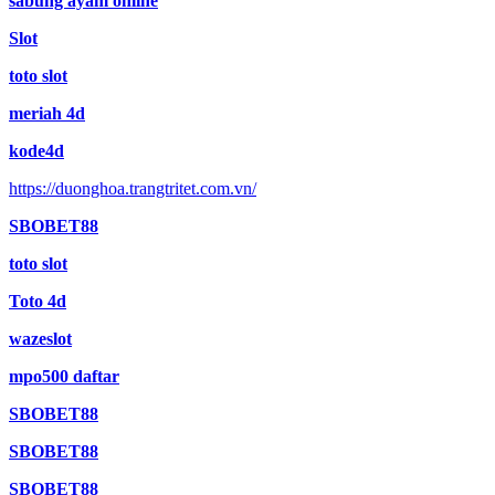
sabung ayam online
Slot
toto slot
meriah 4d
kode4d
https://duonghoa.trangtritet.com.vn/
SBOBET88
toto slot
Toto 4d
wazeslot
mpo500 daftar
SBOBET88
SBOBET88
SBOBET88