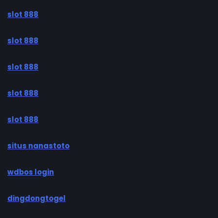
slot 888
slot 888
slot 888
slot 888
slot 888
situs nanastoto
wdbos login
dingdongtogel