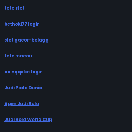
toto slot
bethoki77 login
slot gacor-bolagg
toto macau
coinqqslot login
Judi Piala Dunia
Agen Judi Bola
Judi Bola World Cup