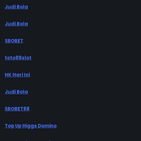
Judi Bola
Judi Bola
SBOBET
toto88slot
HK Hari Ini
Judi Bola
SBOBET88
Top Up Higgs Domino