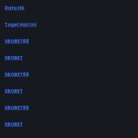
Data HK
Togel Hari Ini
SBOBET88
SBOBET
SBOBET88
SBOBET
SBOBET88
SBOBET