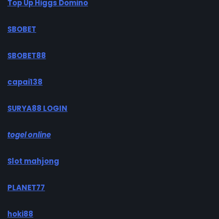
Top Up Higgs Domino
SBOBET
SBOBET88
capai138
SURYA88 LOGIN
togel online
Slot mahjong
PLANET77
hoki88