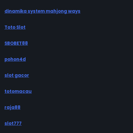
dinamika system mahjong ways
Toto Slot
SBOBET88
pohon4d
slot gacor
totomacau
raja88
slot777