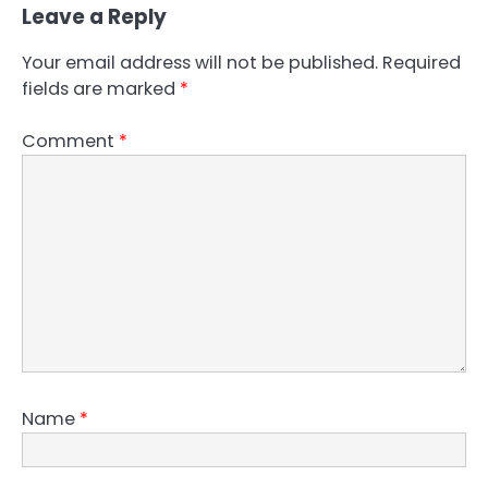
Leave a Reply
Your email address will not be published.
Required
fields are marked
*
Comment
*
Name
*