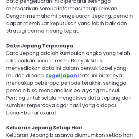
data pengeluaran ini diperbarui sehingga
memastikan semua informasi tetap relevan.
Dengan memahami pengeluaran Jepang, pemain
dapat membuat keputusan yang lebih baik dan
strategi bermain yang tepat.
Data Jepang Terpercaya
Data Jepang adalah kumpulan angka yang telah
dikeluarkan secara resmi. Banyak situs
menyediakan data ini dalam bentuk tabel yang
mudah dibaca.
togel japan
Data ini biasanya
mencakup beberapa periode terakhir, sehingga
pemain bisa menganalisis pola yang muncul.
Penting untuk selalu mengakses data Jepang dari
sumber terpercaya agar hasil yang didapat
benar-benar akurat.
Keluaran Jepang Setiap Hari
Keluaran Jepang biasanya diumumkan setiap hari