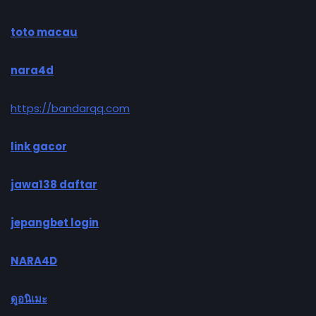
toto macau
nara4d
https://bandarqq.com
link gacor
jawa138 daftar
jepangbet login
NARA4D
ดูอนิเมะ