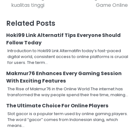
navigation
kualitas tinggi
Game Online
Related Posts
Hoki99 Link Alternatif Tips Everyone Should
Follow Today
Introduction to Hoki99 Link AlternatifIn today’s fast-paced
digital world, consistent access to online platforms is crucial
for users. The term…
Makmur76 Enhances Every Gaming Session
With Exciting Features
The Rise of Makmur76 in the Online World The internet has
transformed the way people spend their free time, making…
The Ultimate Choice For Online Players
Slot gacor is a popular term used by online gaming players.
The word “gacor” comes from Indonesian slang, which
means…