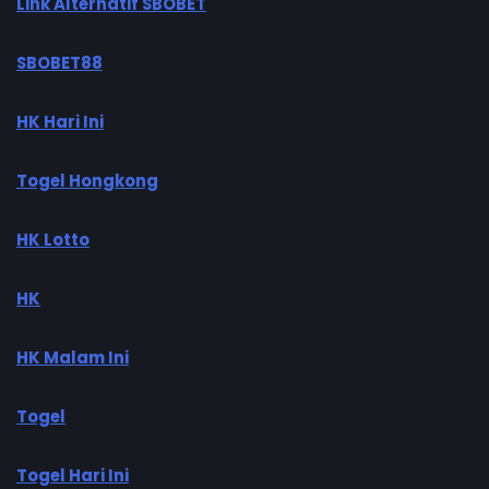
Link Alternatif SBOBET
SBOBET88
HK Hari Ini
Togel Hongkong
HK Lotto
HK
HK Malam Ini
Togel
Togel Hari Ini