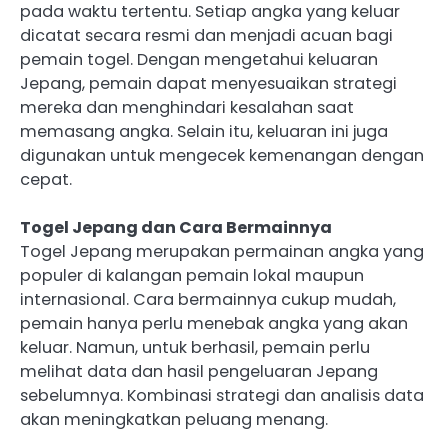
pada waktu tertentu. Setiap angka yang keluar
dicatat secara resmi dan menjadi acuan bagi
pemain togel. Dengan mengetahui keluaran
Jepang, pemain dapat menyesuaikan strategi
mereka dan menghindari kesalahan saat
memasang angka. Selain itu, keluaran ini juga
digunakan untuk mengecek kemenangan dengan
cepat.
Togel Jepang dan Cara Bermainnya
Togel Jepang merupakan permainan angka yang
populer di kalangan pemain lokal maupun
internasional. Cara bermainnya cukup mudah,
pemain hanya perlu menebak angka yang akan
keluar. Namun, untuk berhasil, pemain perlu
melihat data dan hasil pengeluaran Jepang
sebelumnya. Kombinasi strategi dan analisis data
akan meningkatkan peluang menang.