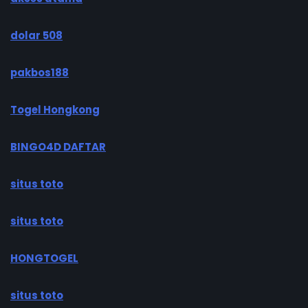
dolar 508
pakbos188
Togel Hongkong
BINGO4D DAFTAR
situs toto
situs toto
HONGTOGEL
situs toto