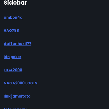
Sidebar
ambon4d
HAO788
daftar hoki177
idn poker
LIGA2000
NAGA2000 LOGIN
link jambitoto