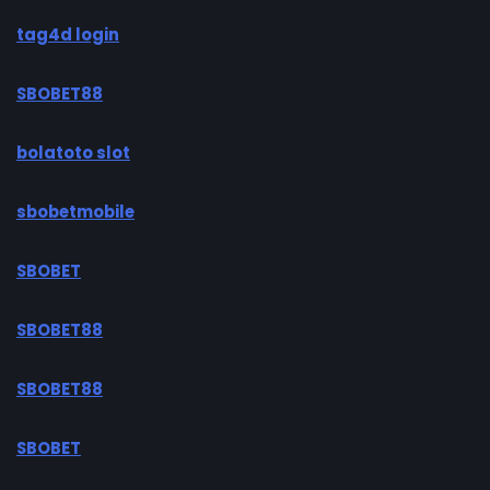
tag4d login
SBOBET88
bolatoto slot
sbobetmobile
SBOBET
SBOBET88
SBOBET88
SBOBET