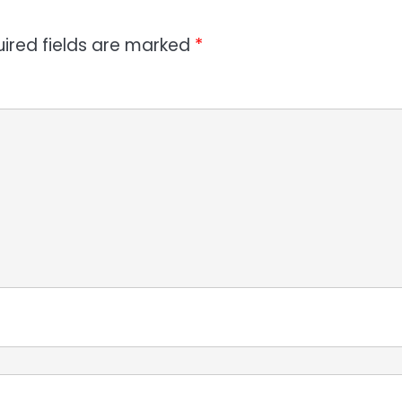
ired fields are marked
*