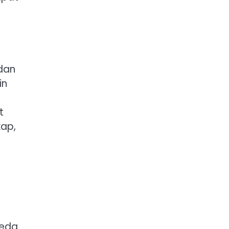
 dan
in
t
kap,
beda