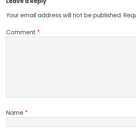
Leave a Reply
Your email address will not be published.
Requ
Comment
*
Name
*