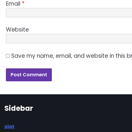
Email
*
Website
Save my name, email, and website in this b
Sidebar
slot