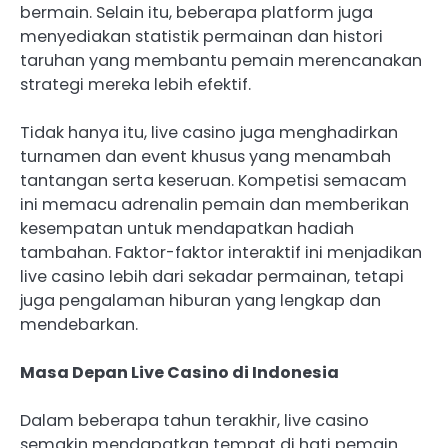
bermain. Selain itu, beberapa platform juga
menyediakan statistik permainan dan histori
taruhan yang membantu pemain merencanakan
strategi mereka lebih efektif.
Tidak hanya itu, live casino juga menghadirkan
turnamen dan event khusus yang menambah
tantangan serta keseruan. Kompetisi semacam
ini memacu adrenalin pemain dan memberikan
kesempatan untuk mendapatkan hadiah
tambahan. Faktor-faktor interaktif ini menjadikan
live casino lebih dari sekadar permainan, tetapi
juga pengalaman hiburan yang lengkap dan
mendebarkan.
Masa Depan Live Casino di Indonesia
Dalam beberapa tahun terakhir, live casino
semakin mendapatkan tempat di hati pemain