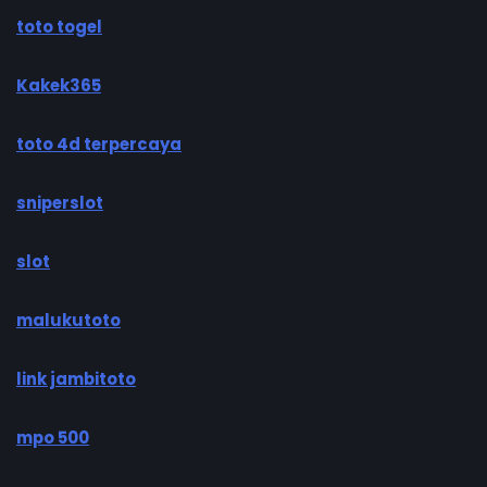
toto togel
Kakek365
toto 4d terpercaya
sniperslot
slot
malukutoto
link jambitoto
mpo 500