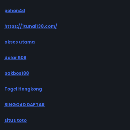
pohon4d
https://1tunai138.com/
akses utama
dolar 508
pakbos188
Togel Hongkong
BINGO4D DAFTAR
situs toto