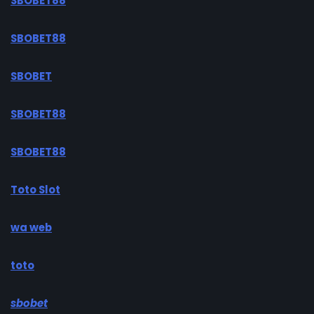
SBOBET88
SBOBET88
SBOBET
SBOBET88
SBOBET88
Toto Slot
wa web
toto
sbobet