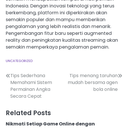
Indonesia. Dengan inovasi teknologi yang terus
berkembang, platform ini diperkirakan akan
semakin populer dan mampu memberikan
pengalaman yang lebih realistis dan menarik.
Pengembangan fitur baru seperti augmented
reality dan peningkatan kualitas streaming akan
semakin memperkaya pengalaman pemain.
UNCATEGORIZED
Post
Tips Sederhana
Tips menang taruhan
Memahami Sistem
mudah bersama agen
navigation
Permainan Angka
bola online
Secara Cepat
Related Posts
Nikmati Setiap Game Online dengan