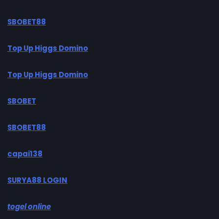
SBOBET88
Top Up Higgs Domino
Top Up Higgs Domino
SBOBET
SBOBET88
capai138
SURYA88 LOGIN
togel online