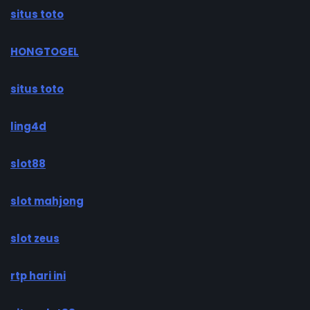
situs toto
HONGTOGEL
situs toto
ling4d
slot88
slot mahjong
slot zeus
rtp hari ini