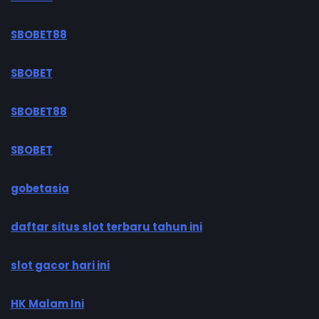
SBOBET88
SBOBET
SBOBET88
SBOBET
gobetasia
daftar situs slot terbaru tahun ini
slot gacor hari ini
HK Malam Ini