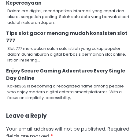
Kepercayaan
Dalam era digital, mendapatkan informasi yang cepat dan
akurat sangatlah penting. Salah satu data yang banyak dicari
adalah keluaran Japan…
Tips slot gacor menang mudah konsisten slot
777
Slot 777 merupakan salah satu istilah yang cukup populer
dalam dunia hiburan digital berbasis permainan slot online.
Istilah ini sering…
Enjoy Secure Gaming Adventures Every Single
Day Online
Kakek365 is becoming a recognized name among people
who enjoy modern digital entertainment platforms. With a
focus on simplicity, accessibility,…
Leave a Reply
Your email address will not be published.
Required
fields are marked
*