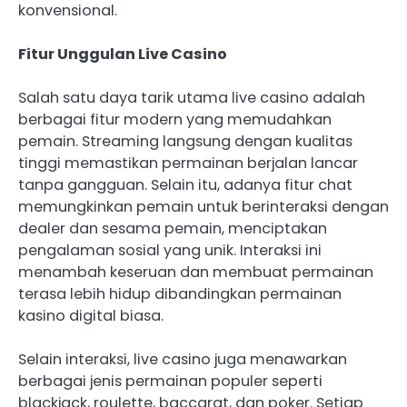
konvensional.
Fitur Unggulan Live Casino
Salah satu daya tarik utama live casino adalah
berbagai fitur modern yang memudahkan
pemain. Streaming langsung dengan kualitas
tinggi memastikan permainan berjalan lancar
tanpa gangguan. Selain itu, adanya fitur chat
memungkinkan pemain untuk berinteraksi dengan
dealer dan sesama pemain, menciptakan
pengalaman sosial yang unik. Interaksi ini
menambah keseruan dan membuat permainan
terasa lebih hidup dibandingkan permainan
kasino digital biasa.
Selain interaksi, live casino juga menawarkan
berbagai jenis permainan populer seperti
blackjack, roulette, baccarat, dan poker. Setiap