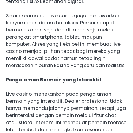
tentang risiko keamanan digital.
Selain keamanan, live casino juga menawarkan
kenyamanan dalam hal akses. Pemain dapat
bermain kapan saja dan di mana saja melalui
perangkat smartphone, tablet, maupun
komputer. Akses yang fleksibel ini membuat live
casino menjadi pilihan tepat bagi mereka yang
memiliki jadwal padat namun tetap ingin
merasakan hiburan kasino yang seru dan realistis.
Pengalaman Bermain yang Interaktif
Live casino menekankan pada pengalaman
bermain yang interaktif. Dealer profesional tidak
hanya memandu jalannya permainan, tetapi juga
berinteraksi dengan pemain melalui fitur chat
atau suara. Interaksi ini membuat pemain merasa
lebih terlibat dan meningkatkan kesenangan