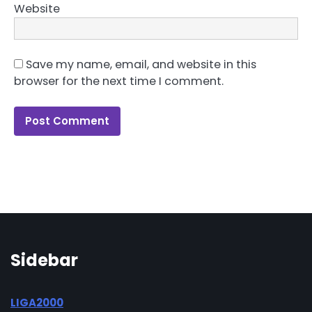
Website
Save my name, email, and website in this
browser for the next time I comment.
Sidebar
LIGA2000