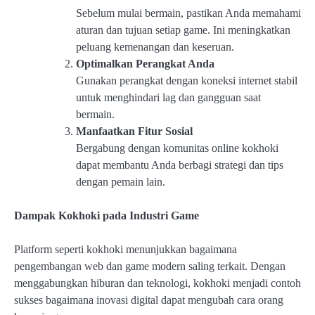
Sebelum mulai bermain, pastikan Anda memahami
aturan dan tujuan setiap game. Ini meningkatkan
peluang kemenangan dan keseruan.
Optimalkan Perangkat Anda
Gunakan perangkat dengan koneksi internet stabil
untuk menghindari lag dan gangguan saat
bermain.
Manfaatkan Fitur Sosial
Bergabung dengan komunitas online kokhoki
dapat membantu Anda berbagi strategi dan tips
dengan pemain lain.
Dampak Kokhoki pada Industri Game
Platform seperti kokhoki menunjukkan bagaimana
pengembangan web dan game modern saling terkait. Dengan
menggabungkan hiburan dan teknologi, kokhoki menjadi contoh
sukses bagaimana inovasi digital dapat mengubah cara orang