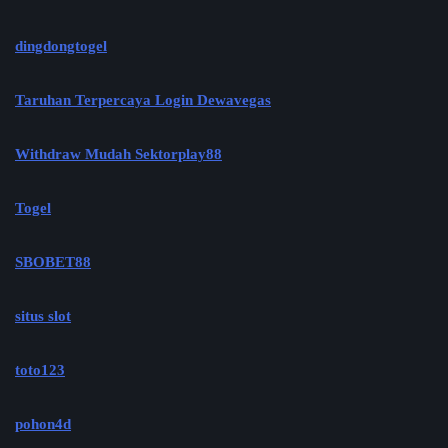
dingdongtogel
Taruhan Terpercaya Login Dewavegas
Withdraw Mudah Sektorplay88
Togel
SBOBET88
situs slot
toto123
pohon4d