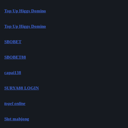
Top Up Higgs Domino
Top Up Higgs Domino
SBOBET
SBOBET88
capai138
SURYA88 LOGIN
togel online
Slot mahjong