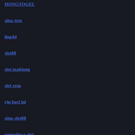
HONGTOGEL
situs toto
ling4d
slot88
slot mahjong
slot zeus
rtp hari ini
situs slot88
superdewa slot