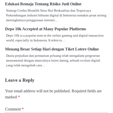
Edukasi Remaja Tentang Risiko Judi Online
Strategi Cerdas Memilih Situs Slot Berkualitas dan Terpercaya
Perkembangan industri hiburan digital di Indonesia semakin pesat seiring
meningkatnya penggunaan internet…
Depo 10k Accepted at Many Popular Platforms
Depo 10k is a popular term in the online gaming and digital transaction
world, especially in Indonesia. It refers to…
Menang Besar Setiap Hari dengan Tiket Lotere Online
Dunia perjudian dan permainan peluang telah mengalami pergeseran
monumental dengan munculnya lotere daring, sebuah evolusi digital
yang telah mengubah cara…
Leave a Reply
Your email address will not be published.
Required fields are
marked
*
Comment
*