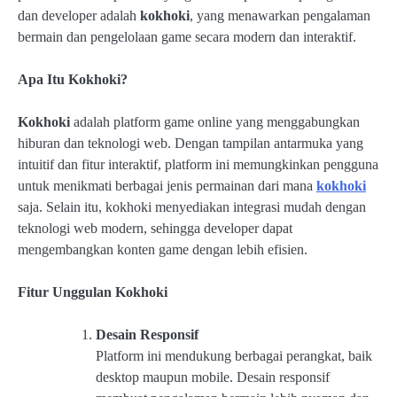
dan developer adalah
kokhoki
, yang menawarkan pengalaman
bermain dan pengelolaan game secara modern dan interaktif.
Apa Itu Kokhoki?
Kokhoki
adalah platform game online yang menggabungkan
hiburan dan teknologi web. Dengan tampilan antarmuka yang
intuitif dan fitur interaktif, platform ini memungkinkan pengguna
untuk menikmati berbagai jenis permainan dari mana
kokhoki
saja. Selain itu, kokhoki menyediakan integrasi mudah dengan
teknologi web modern, sehingga developer dapat
mengembangkan konten game dengan lebih efisien.
Fitur Unggulan Kokhoki
Desain Responsif
Platform ini mendukung berbagai perangkat, baik
desktop maupun mobile. Desain responsif