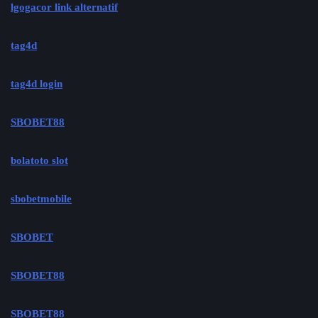
lgogacor link alternatif
tag4d
tag4d login
SBOBET88
bolatoto slot
sbobetmobile
SBOBET
SBOBET88
SBOBET88