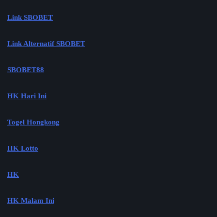
Link SBOBET
Link Alternatif SBOBET
SBOBET88
HK Hari Ini
Togel Hongkong
HK Lotto
HK
HK Malam Ini