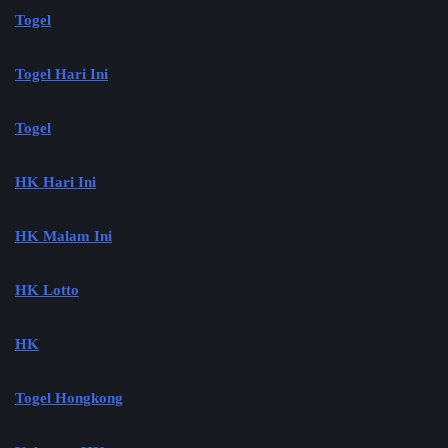
Togel
Togel Hari Ini
Togel
HK Hari Ini
HK Malam Ini
HK Lotto
HK
Togel Hongkong