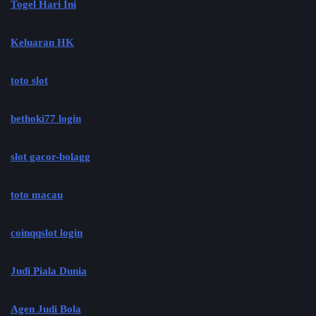
Togel Hari Ini
Keluaran HK
toto slot
bethoki77 login
slot gacor-bolagg
toto macau
coinqqslot login
Judi Piala Dunia
Agen Judi Bola