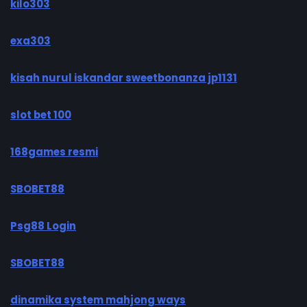
kilo303
exa303
kisah nurul iskandar sweetbonanza jp1131
slot bet 100
168games resmi
SBOBET88
Psg88 Login
SBOBET88
dinamika system mahjong ways