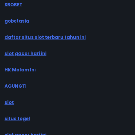
SBOBET
gobetasia
daftar situs slot terbaru tahun ini
slot gacor hari ini
HK Malam Ini
AGUNG11
slot
situs togel
slot gacor hari ini