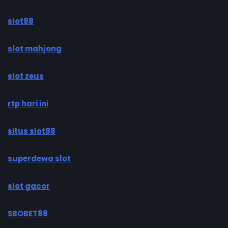
slot88
slot mahjong
slot zeus
rtp hari ini
situs slot88
superdewa slot
slot gacor
SBOBET88