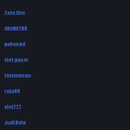
Toto Slot
SBOBET88
pohon4d
slot gacor
totomacau
raja88
slot777
Judi Bola