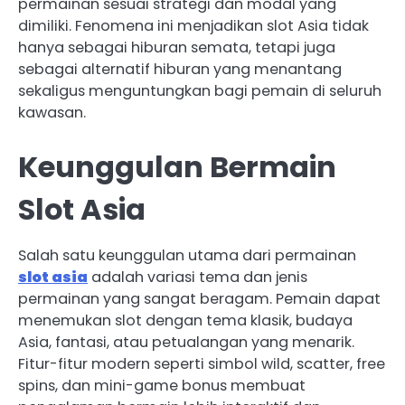
permainan sesuai strategi dan modal yang
dimiliki. Fenomena ini menjadikan slot Asia tidak
hanya sebagai hiburan semata, tetapi juga
sebagai alternatif hiburan yang menantang
sekaligus menguntungkan bagi pemain di seluruh
kawasan.
Keunggulan Bermain
Slot Asia
Salah satu keunggulan utama dari permainan
slot asia
adalah variasi tema dan jenis
permainan yang sangat beragam. Pemain dapat
menemukan slot dengan tema klasik, budaya
Asia, fantasi, atau petualangan yang menarik.
Fitur-fitur modern seperti simbol wild, scatter, free
spins, dan mini-game bonus membuat