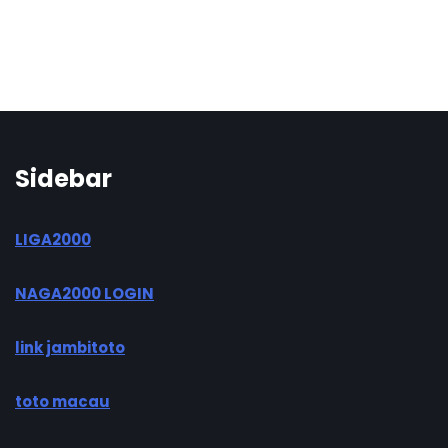
Sidebar
LIGA2000
NAGA2000 LOGIN
link jambitoto
toto macau