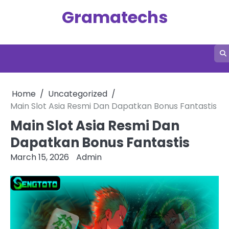
Skip
Gramatechs
to
content
Home
Uncategorized
Main Slot Asia Resmi Dan Dapatkan Bonus Fantastis
Main Slot Asia Resmi Dan
Dapatkan Bonus Fantastis
March 15, 2026
Admin