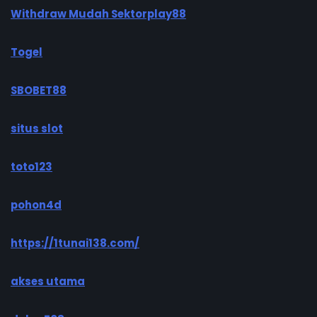
Withdraw Mudah Sektorplay88
Togel
SBOBET88
situs slot
toto123
pohon4d
https://1tunai138.com/
akses utama