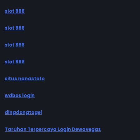
slot 888
slot 888
slot 888
slot 888
situs nanastoto
wdbos login
dingdongtogel
Taruhan Terpercaya Login Dewavegas