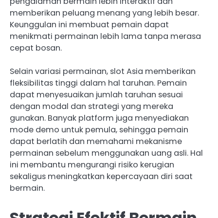
pengalaman bermain lebih interaktif dan
memberikan peluang menang yang lebih besar.
Keunggulan ini membuat pemain dapat
menikmati permainan lebih lama tanpa merasa
cepat bosan.
Selain variasi permainan, slot Asia memberikan
fleksibilitas tinggi dalam hal taruhan. Pemain
dapat menyesuaikan jumlah taruhan sesuai
dengan modal dan strategi yang mereka
gunakan. Banyak platform juga menyediakan
mode demo untuk pemula, sehingga pemain
dapat berlatih dan memahami mekanisme
permainan sebelum menggunakan uang asli. Hal
ini membantu mengurangi risiko kerugian
sekaligus meningkatkan kepercayaan diri saat
bermain.
Strategi Efektif Bermain