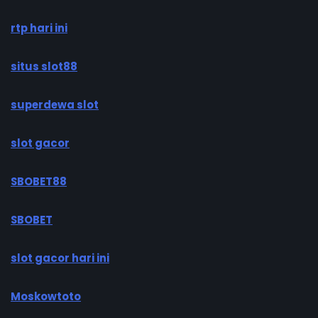
rtp hari ini
situs slot88
superdewa slot
slot gacor
SBOBET88
SBOBET
slot gacor hari ini
Moskowtoto