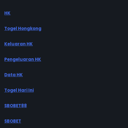
HK
Togel Hongkong
Keluaran HK
Pengeluaran HK
Data HK
Togel Hari Ini
SBOBET88
SBOBET