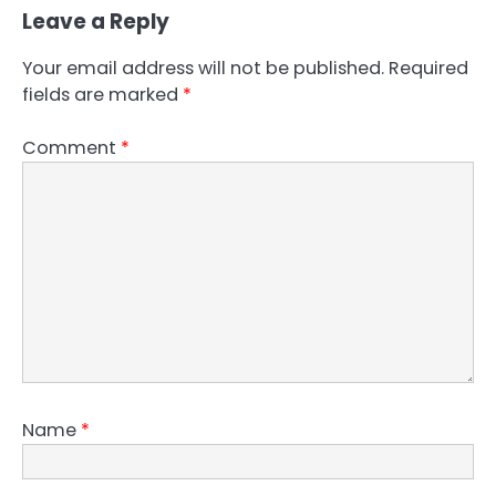
Leave a Reply
Your email address will not be published.
Required
fields are marked
*
Comment
*
Name
*