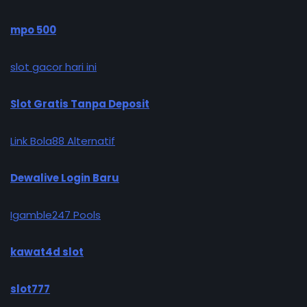
mpo 500
slot gacor hari ini
Slot Gratis Tanpa Deposit
Link Bola88 Alternatif
Dewalive Login Baru
Igamble247 Pools
kawat4d slot
slot777