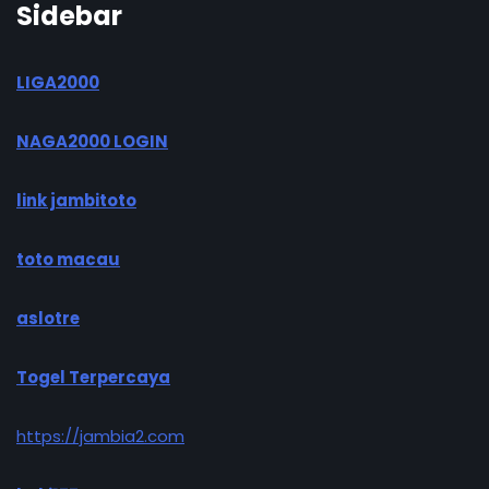
Sidebar
LIGA2000
NAGA2000 LOGIN
link jambitoto
toto macau
aslotre
Togel Terpercaya
https://jambia2.com