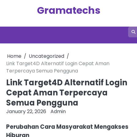
Skip
Gramatechs
to
content
Home
Uncategorized
Link Target4D Alternatif Login Cepat Aman
Terpercaya Semua Pengguna
Link Target4D Alternatif Login
Cepat Aman Terpercaya
Semua Pengguna
January 22, 2026
Admin
Perubahan Cara Masyarakat Mengakses
Hiburan