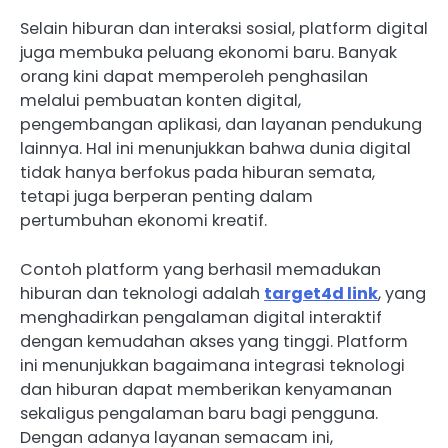
Selain hiburan dan interaksi sosial, platform digital
juga membuka peluang ekonomi baru. Banyak
orang kini dapat memperoleh penghasilan
melalui pembuatan konten digital,
pengembangan aplikasi, dan layanan pendukung
lainnya. Hal ini menunjukkan bahwa dunia digital
tidak hanya berfokus pada hiburan semata,
tetapi juga berperan penting dalam
pertumbuhan ekonomi kreatif.
Contoh platform yang berhasil memadukan
hiburan dan teknologi adalah
target4d link
, yang
menghadirkan pengalaman digital interaktif
dengan kemudahan akses yang tinggi. Platform
ini menunjukkan bagaimana integrasi teknologi
dan hiburan dapat memberikan kenyamanan
sekaligus pengalaman baru bagi pengguna.
Dengan adanya layanan semacam ini,