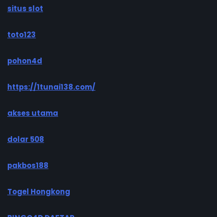
situs slot
toto123
pohon4d
https://1tunai138.com/
akses utama
dolar 508
pakbos188
Togel Hongkong