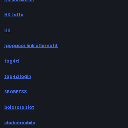
HK Lotto
HK
lgogacor link alternatif
tag4d
tag4d login
SBOBET88
bolatoto slot
sbobetmobile