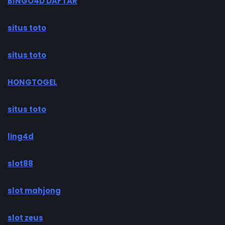
BINGO4D DAFTAR
situs toto
situs toto
HONGTOGEL
situs toto
ling4d
slot88
slot mahjong
slot zeus