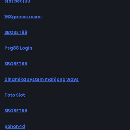
slot bet 100
168games resmi
SBOBET88
Psg88 Login
SBOBET88
dinamika system mahjong ways
Toto Slot
SBOBET88
pohon4d