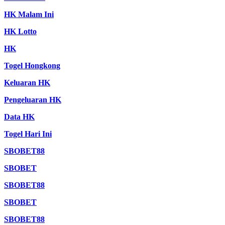
HK Malam Ini
HK Lotto
HK
Togel Hongkong
Keluaran HK
Pengeluaran HK
Data HK
Togel Hari Ini
SBOBET88
SBOBET
SBOBET88
SBOBET
SBOBET88