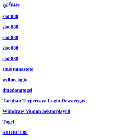
ดูอนิเมะ
slot 888
slot 888
slot 888
slot 888
slot 888
situs nanastoto
wdbos login
dingdongtogel
Taruhan Terpercaya Login Dewavegas
Withdraw Mudah Sektorplay88
Togel
SBOBET88