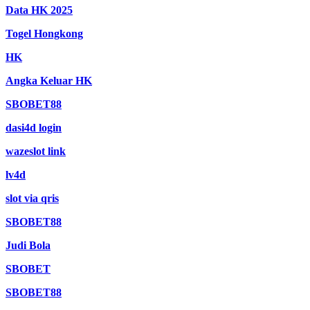
Data HK 2025
Togel Hongkong
HK
Angka Keluar HK
SBOBET88
dasi4d login
wazeslot link
lv4d
slot via qris
SBOBET88
Judi Bola
SBOBET
SBOBET88