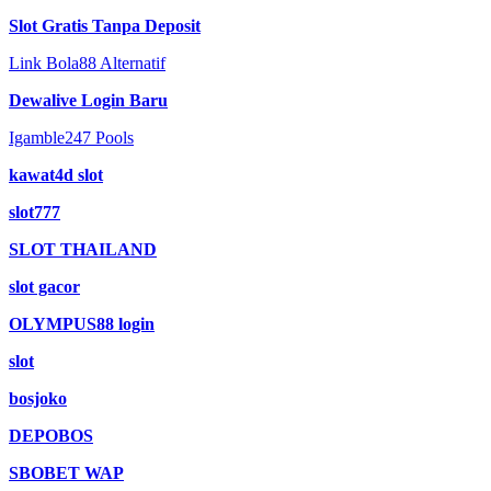
Slot Gratis Tanpa Deposit
Link Bola88 Alternatif
Dewalive Login Baru
Igamble247 Pools
kawat4d slot
slot777
SLOT THAILAND
slot gacor
OLYMPUS88 login
slot
bosjoko
DEPOBOS
SBOBET WAP