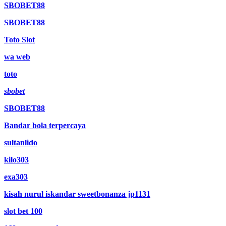
SBOBET88
SBOBET88
Toto Slot
wa web
toto
sbobet
SBOBET88
Bandar bola terpercaya
sultanlido
kilo303
exa303
kisah nurul iskandar sweetbonanza jp1131
slot bet 100