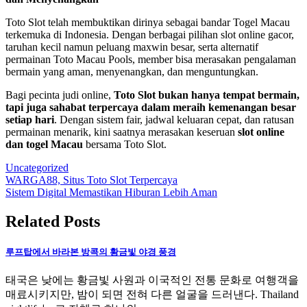
Toto Slot telah membuktikan dirinya sebagai bandar Togel Macau
terkemuka di Indonesia. Dengan berbagai pilihan slot online gacor,
taruhan kecil namun peluang maxwin besar, serta alternatif
permainan Toto Macau Pools, member bisa merasakan pengalaman
bermain yang aman, menyenangkan, dan menguntungkan.
Bagi pecinta judi online,
Toto Slot bukan hanya tempat bermain,
tapi juga sahabat terpercaya dalam meraih kemenangan besar
setiap hari
. Dengan sistem fair, jadwal keluaran cepat, dan ratusan
permainan menarik, kini saatnya merasakan keseruan
slot online
dan togel Macau
bersama Toto Slot.
Uncategorized
Post
WARGA88, Situs Toto Slot Terpercaya
Sistem Digital Memastikan Hiburan Lebih Aman
navigation
Related Posts
루프탑에서 바라본 방콕의 황금빛 야경 풍경
태국은 낮에는 황금빛 사원과 이국적인 전통 문화로 여행객을
매료시키지만, 밤이 되면 전혀 다른 얼굴을 드러낸다. Thailand