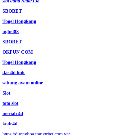
slot dana radar138
SBOBET
Togel Hongkong
ugbet88
SBOBET
OKFUN COM
Togel Hongkong
dasi4d link
sabung ayam online
Slot
toto slot
meriah 4d
kode4d
https://duonghoa.trangtritet.com.vn/