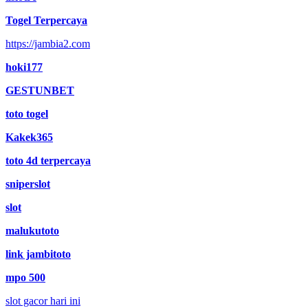
Togel Terpercaya
https://jambia2.com
hoki177
GESTUNBET
toto togel
Kakek365
toto 4d terpercaya
sniperslot
slot
malukutoto
link jambitoto
mpo 500
slot gacor hari ini