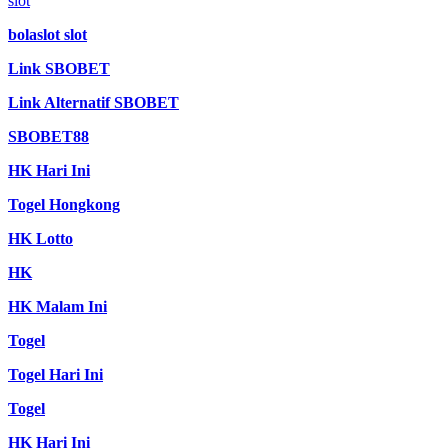
slot
bolaslot slot
Link SBOBET
Link Alternatif SBOBET
SBOBET88
HK Hari Ini
Togel Hongkong
HK Lotto
HK
HK Malam Ini
Togel
Togel Hari Ini
Togel
HK Hari Ini