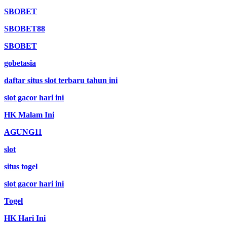
SBOBET
SBOBET88
SBOBET
gobetasia
daftar situs slot terbaru tahun ini
slot gacor hari ini
HK Malam Ini
AGUNG11
slot
situs togel
slot gacor hari ini
Togel
HK Hari Ini