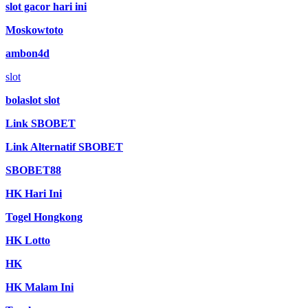
slot gacor hari ini
Moskowtoto
ambon4d
slot
bolaslot slot
Link SBOBET
Link Alternatif SBOBET
SBOBET88
HK Hari Ini
Togel Hongkong
HK Lotto
HK
HK Malam Ini