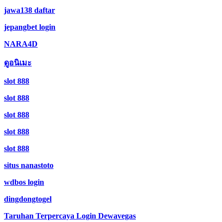
jawa138 daftar
jepangbet login
NARA4D
ดูอนิเมะ
slot 888
slot 888
slot 888
slot 888
slot 888
situs nanastoto
wdbos login
dingdongtogel
Taruhan Terpercaya Login Dewavegas