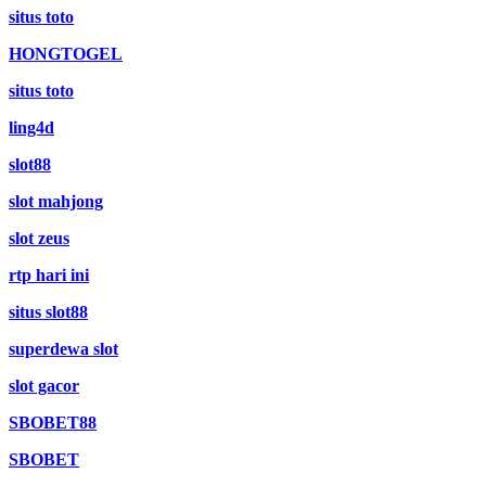
situs toto
HONGTOGEL
situs toto
ling4d
slot88
slot mahjong
slot zeus
rtp hari ini
situs slot88
superdewa slot
slot gacor
SBOBET88
SBOBET