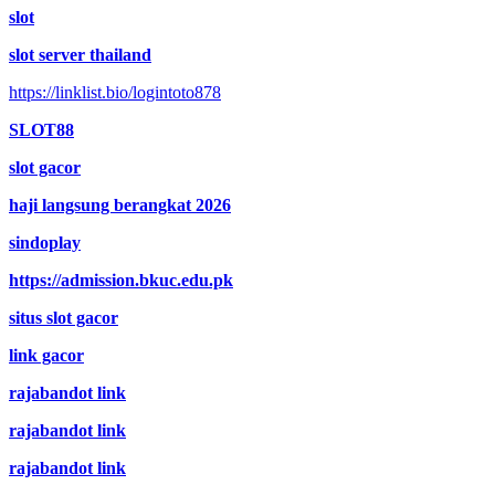
slot
slot server thailand
https://linklist.bio/logintoto878
SLOT88
slot gacor
haji langsung berangkat 2026
sindoplay
https://admission.bkuc.edu.pk
situs slot gacor
link gacor
rajabandot link
rajabandot link
rajabandot link