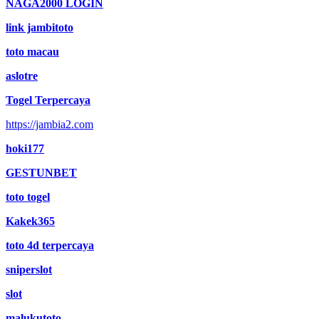
NAGA2000 LOGIN
link jambitoto
toto macau
aslotre
Togel Terpercaya
https://jambia2.com
hoki177
GESTUNBET
toto togel
Kakek365
toto 4d terpercaya
sniperslot
slot
malukutoto