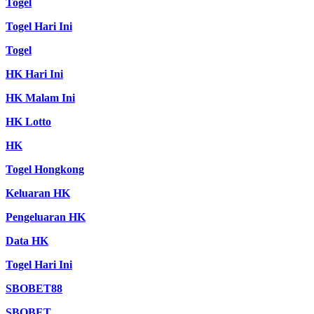
Togel
Togel Hari Ini
Togel
HK Hari Ini
HK Malam Ini
HK Lotto
HK
Togel Hongkong
Keluaran HK
Pengeluaran HK
Data HK
Togel Hari Ini
SBOBET88
SBOBET