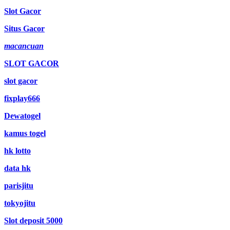
Slot Gacor
Situs Gacor
macancuan
SLOT GACOR
slot gacor
fixplay666
Dewatogel
kamus togel
hk lotto
data hk
parisjitu
tokyojitu
Slot deposit 5000