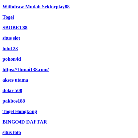
Withdraw Mudah Sektorplay88
Togel
SBOBET88
situs slot
toto123
pohon4d
https://1tunai138.com/
akses utama
dolar 508
pakbos188
Togel Hongkong
BINGO4D DAFTAR
situs toto