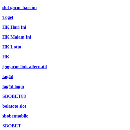
slot gacor hari ini
Togel
HK Hari Ini
HK Malam Ini
HK Lotto
HK
lgogacor link alternatif
tag4d
tag4d login
SBOBET88
bolatoto slot
sbobetmobile
SBOBET