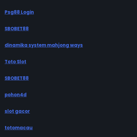
Psg88 Login
SBOBET88
dinamika system mahjong ways
Toto Slot
SBOBET88
pohon4d
slot gacor
totomacau