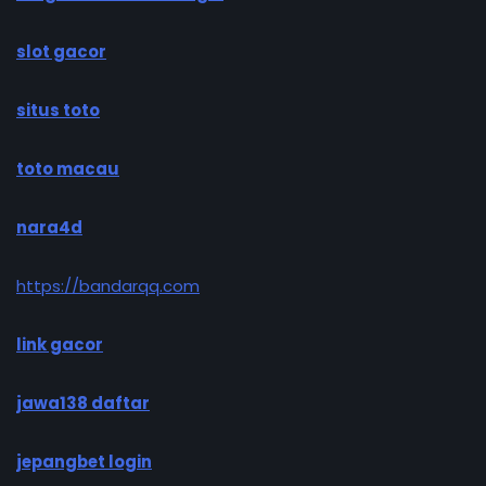
slot gacor
situs toto
toto macau
nara4d
https://bandarqq.com
link gacor
jawa138 daftar
jepangbet login