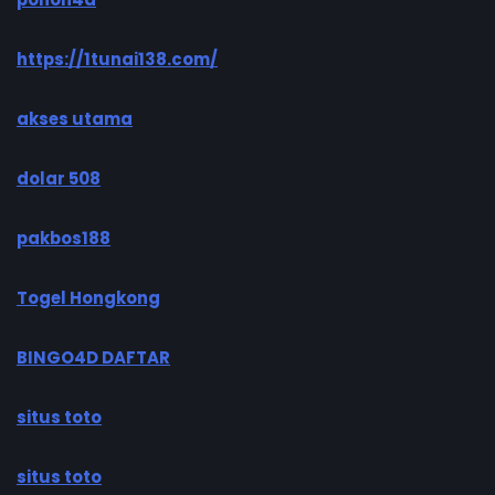
https://1tunai138.com/
akses utama
dolar 508
pakbos188
Togel Hongkong
BINGO4D DAFTAR
situs toto
situs toto