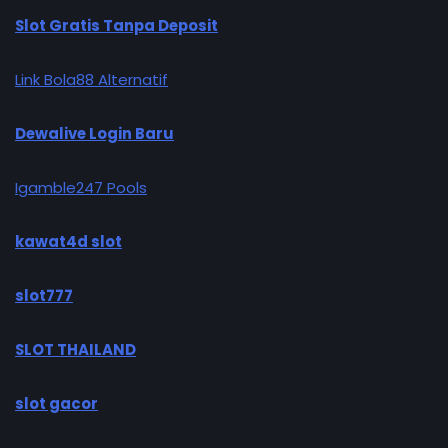
Slot Gratis Tanpa Deposit
Link Bola88 Alternatif
Dewalive Login Baru
Igamble247 Pools
kawat4d slot
slot777
SLOT THAILAND
slot gacor