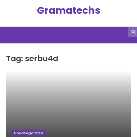
Skip
Gramatechs
to
content
Tag:
serbu4d
Uncategorized