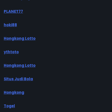
PLANET77
hoki88
Hongkong Lotto
ythtoto
Hongkong Lotto
Situs Judi Bola
Hongkong
Togel