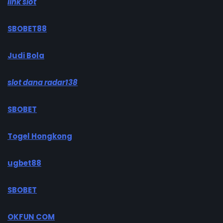
link slot
SBOBET88
Judi Bola
slot dana radar138
SBOBET
Togel Hongkong
ugbet88
SBOBET
OKFUN COM