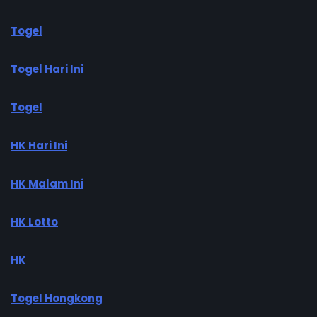
Togel
Togel Hari Ini
Togel
HK Hari Ini
HK Malam Ini
HK Lotto
HK
Togel Hongkong