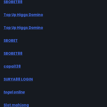
SBOBET88
Top Up Higgs Domino
Top Up Higgs Domino
SBOBET
SBOBET88
capai138
SURYA88 LOGIN
togel online
Slot mahjong