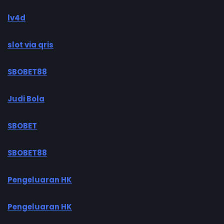
lv4d
slot via qris
SBOBET88
Judi Bola
SBOBET
SBOBET88
Pengeluaran HK
Pengeluaran HK