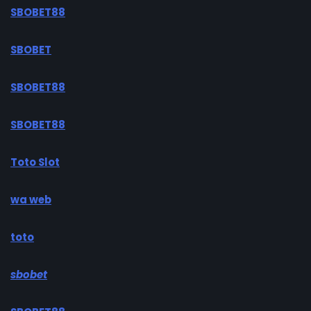
SBOBET88
SBOBET
SBOBET88
SBOBET88
Toto Slot
wa web
toto
sbobet