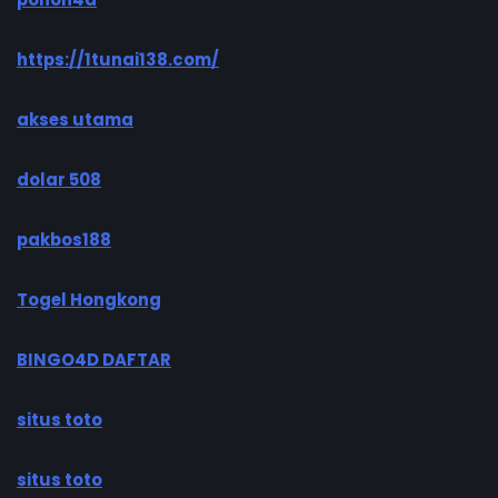
https://1tunai138.com/
akses utama
dolar 508
pakbos188
Togel Hongkong
BINGO4D DAFTAR
situs toto
situs toto