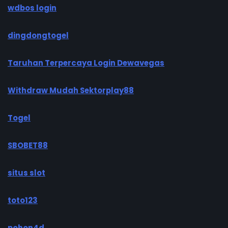
wdbos login
dingdongtogel
Taruhan Terpercaya Login Dewavegas
Withdraw Mudah Sektorplay88
Togel
SBOBET88
situs slot
toto123
pohon4d