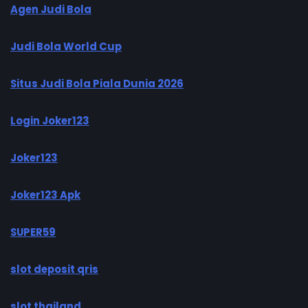
Agen Judi Bola
Judi Bola World Cup
Situs Judi Bola Piala Dunia 2026
Login Joker123
Joker123
Joker123 Apk
SUPER59
slot deposit qris
slot thailand