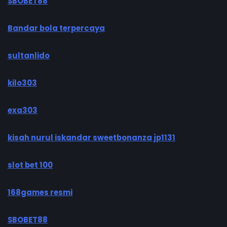
SBOBET88
Bandar bola terpercaya
sultanlido
kilo303
exa303
kisah nurul iskandar sweetbonanza jp1131
slot bet 100
168games resmi
SBOBET88