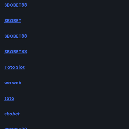
SBOBET88
SBOBET
SBOBET88
SBOBET88
Toto Slot
wa web
toto
sbobet