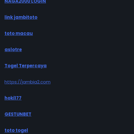
NAGA2000 LOGIN
link jambitoto
toto macau
aslotre
Togel Terpercaya
https://jambia2.com
hoki177
GESTUNBET
toto togel