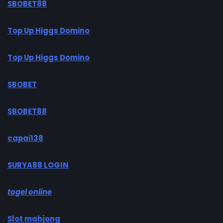
SBOBET88
Top Up Higgs Domino
Top Up Higgs Domino
SBOBET
SBOBET88
capai138
SURYA88 LOGIN
togel online
Slot mahjong