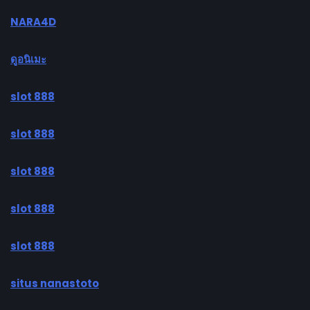
NARA4D
ดูอนิเมะ
slot 888
slot 888
slot 888
slot 888
slot 888
situs nanastoto