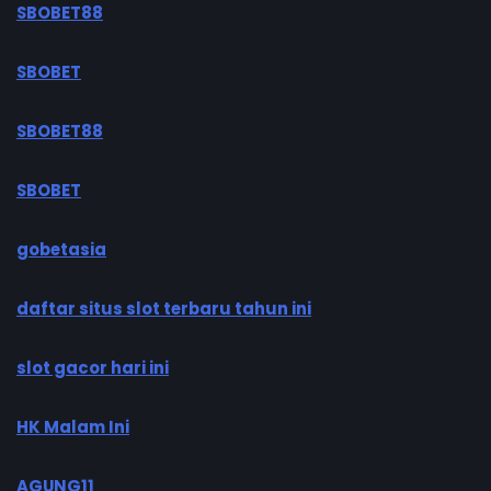
SBOBET88
SBOBET
SBOBET88
SBOBET
gobetasia
daftar situs slot terbaru tahun ini
slot gacor hari ini
HK Malam Ini
AGUNG11